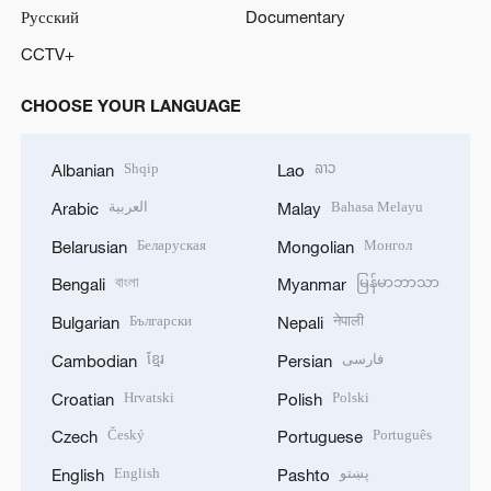
Русский
Documentary
CCTV+
CHOOSE YOUR LANGUAGE
Shqip
ລາວ
Albanian
Lao
العربية
Bahasa Melayu
Arabic
Malay
Беларуская
Монгол
Belarusian
Mongolian
বাংলা
မြန်မာဘာသာ
Bengali
Myanmar
Български
नेपाली
Bulgarian
Nepali
ខ្មែរ
فارسی
Cambodian
Persian
Hrvatski
Polski
Croatian
Polish
Český
Português
Czech
Portuguese
English
پښتو
English
Pashto