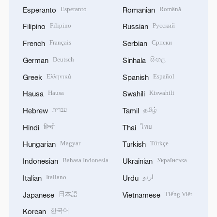
Esperanto
Română
Esperanto
Romanian
Filipino
Русский
Filipino
Russian
Français
Српски
French
Serbian
Deutsch
සිංහල
German
Sinhala
Ελληνικά
Español
Greek
Spanish
Hausa
Kiswahili
Hausa
Swahili
עברית
தமிழ்
Hebrew
Tamil
हिन्दी
ไทย
Hindi
Thai
Magyar
Türkçe
Hungarian
Turkish
Bahasa Indonesia
Українська
Indonesian
Ukrainian
Italiano
اردو
Italian
Urdu
日本語
Tiếng Việt
Japanese
Vietnamese
한국어
Korean