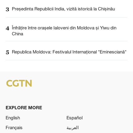
3
Președinta Republicii India, vizită istorică la Chișinău
4
Înfrățire între orașele Ialoveni din Moldova și Yiwu din
China
5
Republica Moldova: Festivalul Internațional "Eminesciană"
EXPLORE MORE
English
Español
Français
العربية