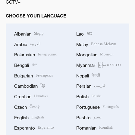
CCTV+
CHOOSE YOUR LANGUAGE
Shqip
ລາວ
Albanian
Lao
العربية
Bahasa Melayu
Arabic
Malay
Беларуская
Монгол
Belarusian
Mongolian
বাংলা
မြန်မာဘာသာ
Bengali
Myanmar
Български
नेपाली
Bulgarian
Nepali
ខ្មែរ
فارسی
Cambodian
Persian
Hrvatski
Polski
Croatian
Polish
Český
Português
Czech
Portuguese
English
پښتو
English
Pashto
Esperanto
Română
Esperanto
Romanian