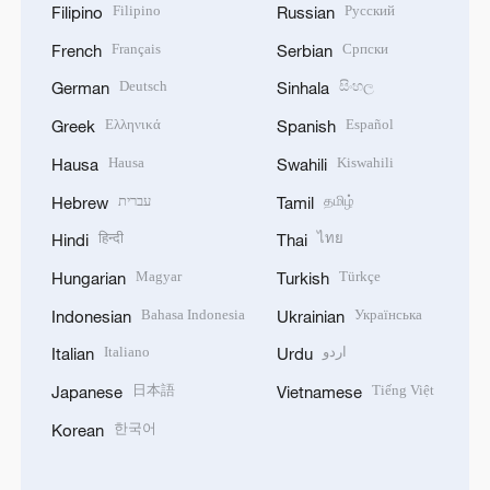
Filipino
Русский
Filipino
Russian
Français
Српски
French
Serbian
Deutsch
සිංහල
German
Sinhala
Ελληνικά
Español
Greek
Spanish
Hausa
Kiswahili
Hausa
Swahili
עברית
தமிழ்
Hebrew
Tamil
हिन्दी
ไทย
Hindi
Thai
Magyar
Türkçe
Hungarian
Turkish
Bahasa Indonesia
Українська
Indonesian
Ukrainian
Italiano
اردو
Italian
Urdu
日本語
Tiếng Việt
Japanese
Vietnamese
한국어
Korean