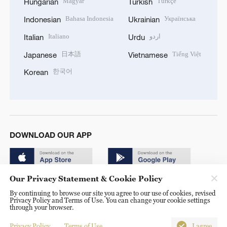
Magyar
Türkçe
Hungarian
Turkish
Bahasa Indonesia
Українська
Indonesian
Ukrainian
Italiano
اردو
Italian
Urdu
日本語
Tiếng Việt
Japanese
Vietnamese
한국어
Korean
DOWNLOAD OUR APP
Our Privacy Statement & Cookie Policy
By continuing to browse our site you agree to our use of cookies, revised
Privacy Policy and Terms of Use. You can change your cookie settings
through your browser.
© China Radio International.CRI. All Rights Reserved. 16A
Shijingshan Road, Beijing, China. 100040
Privacy Policy
Terms of Use
I agree