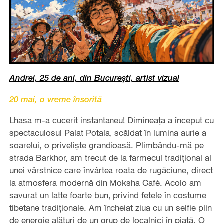
Andrei, 25 de ani, din București, artist vizual
20 mai, o vreme însorită
Lhasa m-a cucerit instantaneu! Dimineața a început cu
spectaculosul Palat Potala, scăldat în lumina aurie a
soarelui, o priveliște grandioasă. Plimbându-mă pe
strada Barkhor, am trecut de la farmecul tradițional al
unei vârstnice care învârtea roata de rugăciune, direct
la atmosfera modernă din Moksha Café. Acolo am
savurat un latte foarte bun, privind fetele în costume
tibetane tradiționale. Am încheiat ziua cu un selfie plin
de energie alături de un grup de localnici în piață. O