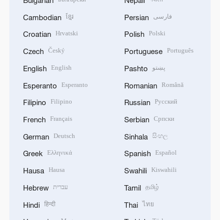
Bulgarian
Nepali
ខ្មែរ
فارسی
Cambodian
Persian
Hrvatski
Polski
Croatian
Polish
Český
Português
Czech
Portuguese
English
پښتو
English
Pashto
Esperanto
Română
Esperanto
Romanian
Filipino
Русский
Filipino
Russian
Français
Српски
French
Serbian
Deutsch
සිංහල
German
Sinhala
Ελληνικά
Español
Greek
Spanish
Hausa
Kiswahili
Hausa
Swahili
עברית
தமிழ்
Hebrew
Tamil
हिन्दी
ไทย
Hindi
Thai