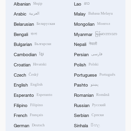
Shqip
ລາວ
Albanian
Lao
العربية
Bahasa Melayu
Arabic
Malay
Беларуская
Монгол
Belarusian
Mongolian
বাংলা
မြန်မာဘာသာ
Bengali
Myanmar
Български
नेपाली
Bulgarian
Nepali
ខ្មែរ
فارسی
Cambodian
Persian
Hrvatski
Polski
Croatian
Polish
Český
Português
Czech
Portuguese
English
پښتو
English
Pashto
Esperanto
Română
Esperanto
Romanian
Filipino
Русский
Filipino
Russian
Français
Српски
French
Serbian
Deutsch
සිංහල
German
Sinhala