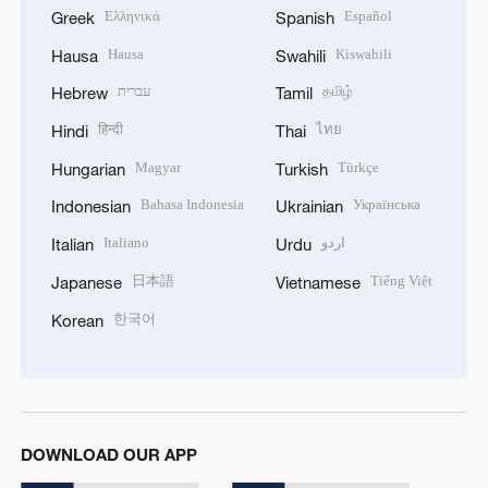
Ελληνικά
Español
Greek
Spanish
Hausa
Kiswahili
Hausa
Swahili
עברית
தமிழ்
Hebrew
Tamil
हिन्दी
ไทย
Hindi
Thai
Magyar
Türkçe
Hungarian
Turkish
Bahasa Indonesia
Українська
Indonesian
Ukrainian
Italiano
اردو
Italian
Urdu
日本語
Tiếng Việt
Japanese
Vietnamese
한국어
Korean
DOWNLOAD OUR APP