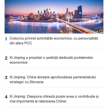
1
Colocviu privind activitățile economice, cu personalități
din afara PCC
2
Xi Jinping a prezidat o ședință dedicată problemelor
economice
3
Xi Jinping: China dorește aprofundarea parteneriatului
strategic cu Slovacia
4
Xi Jinping: Diaspora chineză poate avea o contribuție și
mai importantă la relansarea Chinei