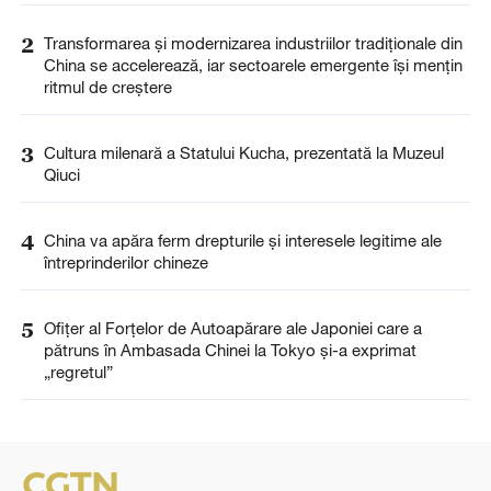
2
Transformarea și modernizarea industriilor tradiționale din
China se accelerează, iar sectoarele emergente își mențin
ritmul de creștere
3
Cultura milenară a Statului Kucha, prezentată la Muzeul
Qiuci
4
China va apăra ferm drepturile și interesele legitime ale
întreprinderilor chineze
5
Ofițer al Forțelor de Autoapărare ale Japoniei care a
pătruns în Ambasada Chinei la Tokyo și-a exprimat
„regretul”