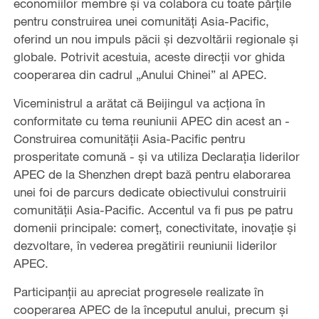
economiilor membre și va colabora cu toate părțile
pentru construirea unei comunități Asia-Pacific,
oferind un nou impuls păcii și dezvoltării regionale și
globale. Potrivit acestuia, aceste direcții vor ghida
cooperarea din cadrul „Anului Chinei” al APEC.
Viceministrul a arătat că Beijingul va acționa în
conformitate cu tema reuniunii APEC din acest an -
Construirea comunității Asia-Pacific pentru
prosperitate comună - și va utiliza Declarația liderilor
APEC de la Shenzhen drept bază pentru elaborarea
unei foi de parcurs dedicate obiectivului construirii
comunității Asia-Pacific. Accentul va fi pus pe patru
domenii principale: comerț, conectivitate, inovație și
dezvoltare, în vederea pregătirii reuniunii liderilor
APEC.
Participanții au apreciat progresele realizate în
cooperarea APEC de la începutul anului, precum și