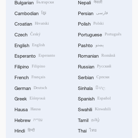
Български
नेपाली
Bulgarian
Nepali
ខ្មែរ
فارسی
Cambodian
Persian
Hrvatski
Polski
Croatian
Polish
Český
Português
Czech
Portuguese
English
پښتو
English
Pashto
Esperanto
Română
Esperanto
Romanian
Filipino
Русский
Filipino
Russian
Français
Српски
French
Serbian
Deutsch
සිංහල
German
Sinhala
Ελληνικά
Español
Greek
Spanish
Hausa
Kiswahili
Hausa
Swahili
עברית
தமிழ்
Hebrew
Tamil
हिन्दी
ไทย
Hindi
Thai