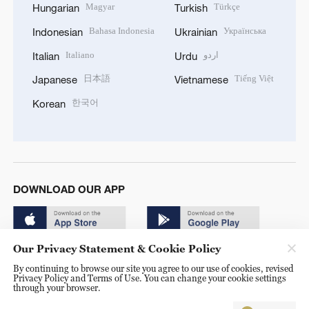
Magyar
Türkçe
Hungarian
Turkish
Bahasa Indonesia
Українська
Indonesian
Ukrainian
Italiano
اردو
Italian
Urdu
日本語
Tiếng Việt
Japanese
Vietnamese
한국어
Korean
DOWNLOAD OUR APP
Our Privacy Statement & Cookie Policy
By continuing to browse our site you agree to our use of cookies, revised
Privacy Policy and Terms of Use. You can change your cookie settings
through your browser.
© China Radio International.CRI. All Rights Reserved. 16A
Shijingshan Road, Beijing, China. 100040