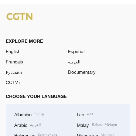
EXPLORE MORE
English
Español
Français
العربية
Русский
Documentary
CCTV+
CHOOSE YOUR LANGUAGE
Shqip
ລາວ
Albanian
Lao
العربية
Bahasa Melayu
Arabic
Malay
Беларуская
Монгол
Belarusian
Mongolian