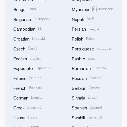
বাংলা
မြန်မာဘာသာ
Bengali
Myanmar
Български
नेपाली
Bulgarian
Nepali
ខ្មែរ
فارسی
Cambodian
Persian
Hrvatski
Polski
Croatian
Polish
Český
Português
Czech
Portuguese
English
پښتو
English
Pashto
Esperanto
Română
Esperanto
Romanian
Filipino
Русский
Filipino
Russian
Français
Српски
French
Serbian
Deutsch
සිංහල
German
Sinhala
Ελληνικά
Español
Greek
Spanish
Hausa
Kiswahili
Hausa
Swahili