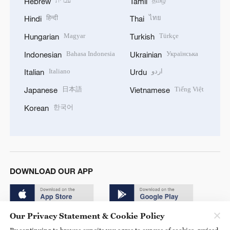
עברית
தமிழ்
Hebrew
Tamil
हिन्दी
ไทย
Hindi
Thai
Magyar
Türkçe
Hungarian
Turkish
Bahasa Indonesia
Українська
Indonesian
Ukrainian
Italiano
اردو
Italian
Urdu
日本語
Tiếng Việt
Japanese
Vietnamese
한국어
Korean
DOWNLOAD OUR APP
Our Privacy Statement & Cookie Policy