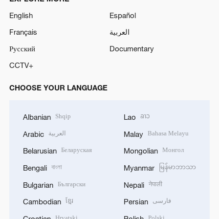
English
Español
Français
العربية
Русский
Documentary
CCTV+
CHOOSE YOUR LANGUAGE
Shqip
ລາວ
Albanian
Lao
العربية
Bahasa Melayu
Arabic
Malay
Беларуская
Монгол
Belarusian
Mongolian
বাংলা
မြန်မာဘာသာ
Bengali
Myanmar
Български
नेपाली
Bulgarian
Nepali
ខ្មែរ
فارسی
Cambodian
Persian
Hrvatski
Polski
Croatian
Polish