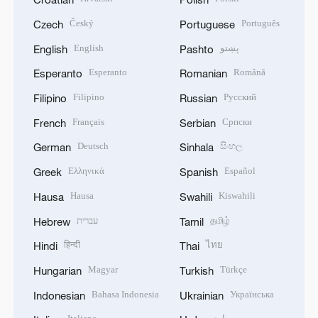
Český
Português
Czech
Portuguese
English
پښتو
English
Pashto
Esperanto
Română
Esperanto
Romanian
Filipino
Русский
Filipino
Russian
Français
Српски
French
Serbian
Deutsch
සිංහල
German
Sinhala
Ελληνικά
Español
Greek
Spanish
Hausa
Kiswahili
Hausa
Swahili
עברית
தமிழ்
Hebrew
Tamil
हिन्दी
ไทย
Hindi
Thai
Magyar
Türkçe
Hungarian
Turkish
Bahasa Indonesia
Українська
Indonesian
Ukrainian