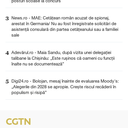
posturi scoase la concurs
3
News.ro - MAE: Cetăţean român acuzat de spionaj,
arestat în Germania/ Nu au fost înregistrate solicitări de
asistenţă consulară din partea cetăţeanului sau a familiei
sale
4
Adevărul.ro - Maia Sandu, după vizita unei delegației
talibane la Chișinău: „Este rușinos că oameni cu funcții
înalte nu se documentează”
5
Digi24.ro - Bolojan, mesaj înainte de evaluarea Moody's:
„Alegerile din 2028 se apropie. Crește riscul recăderii în
populism și risipă”