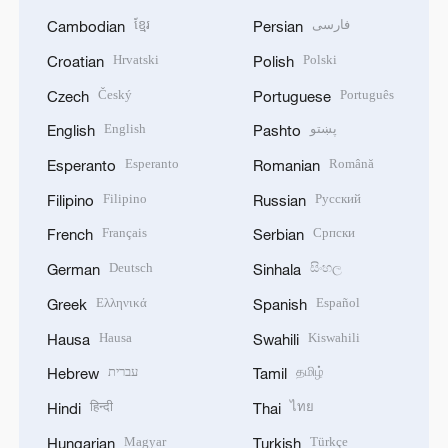
ខ្មែរ
فارسی
Cambodian
Persian
Hrvatski
Polski
Croatian
Polish
Český
Português
Czech
Portuguese
English
پښتو
English
Pashto
Esperanto
Română
Esperanto
Romanian
Filipino
Русский
Filipino
Russian
Français
Српски
French
Serbian
Deutsch
සිංහල
German
Sinhala
Ελληνικά
Español
Greek
Spanish
Hausa
Kiswahili
Hausa
Swahili
עברית
தமிழ்
Hebrew
Tamil
हिन्दी
ไทย
Hindi
Thai
Magyar
Türkçe
Hungarian
Turkish