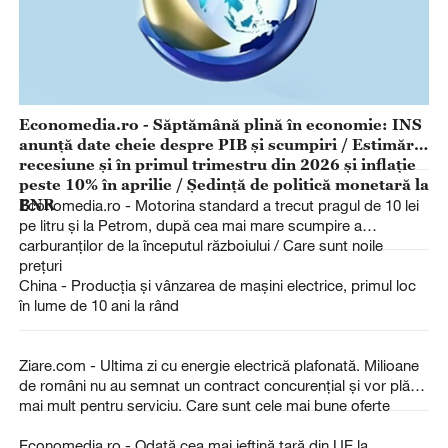
Economedia.ro - Săptămână plină în economie: INS
anunță date cheie despre PIB și scumpiri / Estimări:
recesiune și în primul trimestru din 2026 și inflație
peste 10% în aprilie / Ședință de politică monetară la
BNR
Economedia.ro - Motorina standard a trecut pragul de 10 lei
pe litru și la Petrom, după cea mai mare scumpire a
carburanților de la începutul războiului / Care sunt noile
prețuri
China - Producția și vânzarea de mașini electrice, primul loc
în lume de 10 ani la rând
Ziare.com - Ultima zi cu energie electrică plafonată. Milioane
de români nu au semnat un contract concurențial și vor plăti
mai mult pentru serviciu. Care sunt cele mai bune oferte
Economedia.ro - Odată cea mai ieftină țară din UE la