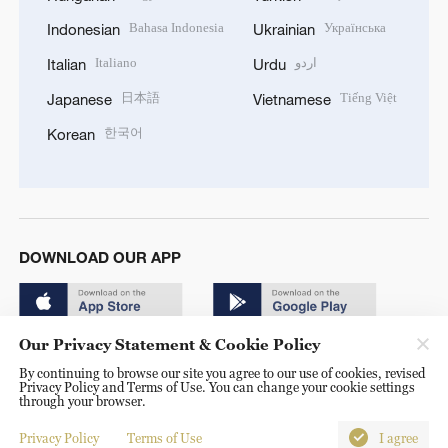
Bahasa Indonesia
Українська
Indonesian
Ukrainian
Italiano
اردو
Italian
Urdu
日本語
Tiếng Việt
Japanese
Vietnamese
한국어
Korean
DOWNLOAD OUR APP
Our Privacy Statement & Cookie Policy
By continuing to browse our site you agree to our use of cookies, revised
Privacy Policy and Terms of Use. You can change your cookie settings
through your browser.
© China Radio International.CRI. All Rights Reserved. 16A
Shijingshan Road, Beijing, China. 100040
Privacy Policy
Terms of Use
I agree