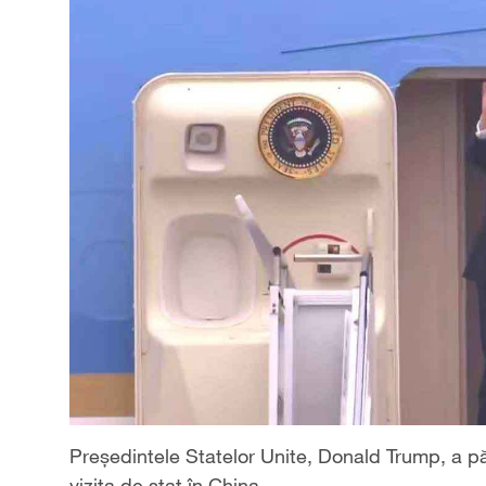
Președintele Statelor Unite, Donald Trump, a pă
vizita de stat în China.