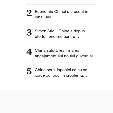
2
Economia Chinei a crescut în
luna Iulie
3
Simon Stiell: China a depus
eforturi enorme pentru
decarbonizare
4
China salută reafirmarea
angajamentului noului guvern al
Insulelor Solomon față de
principiul unei singure Chine
5
China cere Japoniei să nu se
joace cu focul în problema
armelor nucleare