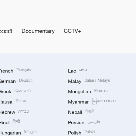
сский
Documentary
CCTV+
French
Français
Lao
ລາວ
German
Deutsch
Malay
Bahasa Melayu
Greek
Ελληνικά
Mongolian
Монгол
Hausa
Hausa
Myanmar
မြန်မာဘာသာ
Hebrew
עברית
Nepali
नेपाली
Hindi
हिन्दी
Persian
فارسی
Hungarian
Magyar
Polish
Polski