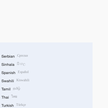
Serbian
Српски
Sinhala
සිංහල
Spanish
Español
Swahili
Kiswahili
Tamil
தமிழ்
Thai
ไทย
Turkish
Türkçe