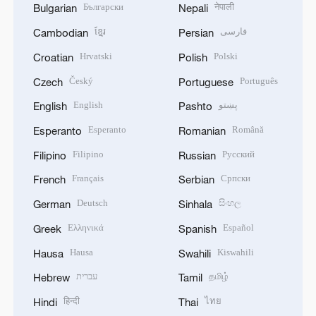
Български
नेपाली
Bulgarian
Nepali
ខ្មែរ
فارسی
Cambodian
Persian
Hrvatski
Polski
Croatian
Polish
Český
Português
Czech
Portuguese
English
پښتو
English
Pashto
Esperanto
Română
Esperanto
Romanian
Filipino
Русский
Filipino
Russian
Français
Српски
French
Serbian
Deutsch
සිංහල
German
Sinhala
Ελληνικά
Español
Greek
Spanish
Hausa
Kiswahili
Hausa
Swahili
עברית
தமிழ்
Hebrew
Tamil
हिन्दी
ไทย
Hindi
Thai