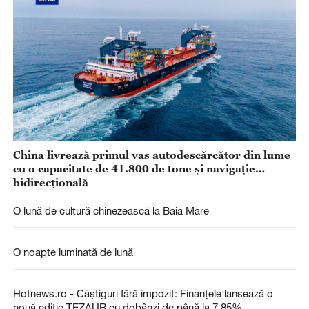
China livrează primul vas autodescărcător din lume
cu o capacitate de 41.800 de tone și navigație
bidirecțională
O lună de cultură chinezească la Baia Mare
O noapte luminată de lună
Hotnews.ro - Câștiguri fără impozit: Finanțele lansează o
nouă ediție TEZAUR cu dobânzi de până la 7,85%