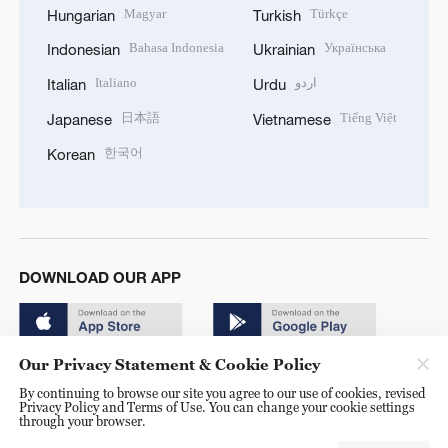
Magyar
Türkçe
Hungarian
Turkish
Bahasa Indonesia
Українська
Indonesian
Ukrainian
Italiano
اردو
Italian
Urdu
日本語
Tiếng Việt
Japanese
Vietnamese
한국어
Korean
DOWNLOAD OUR APP
Our Privacy Statement & Cookie Policy
By continuing to browse our site you agree to our use of cookies, revised
Privacy Policy and Terms of Use. You can change your cookie settings
through your browser.
© China Radio International.CRI. All Rights Reserved. 16A