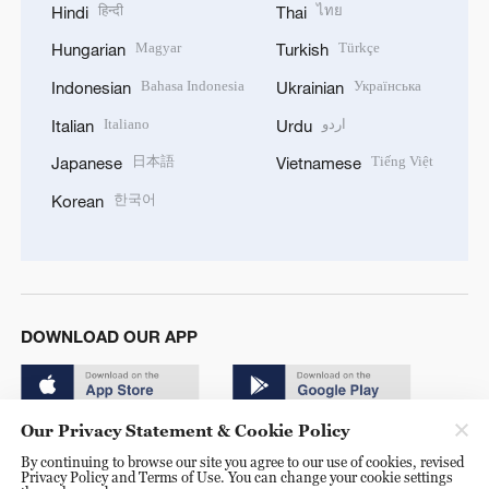
हिन्दी
ไทย
Hindi
Thai
Magyar
Türkçe
Hungarian
Turkish
Bahasa Indonesia
Українська
Indonesian
Ukrainian
Italiano
اردو
Italian
Urdu
日本語
Tiếng Việt
Japanese
Vietnamese
한국어
Korean
DOWNLOAD OUR APP
Our Privacy Statement & Cookie Policy
By continuing to browse our site you agree to our use of cookies, revised
Privacy Policy and Terms of Use. You can change your cookie settings