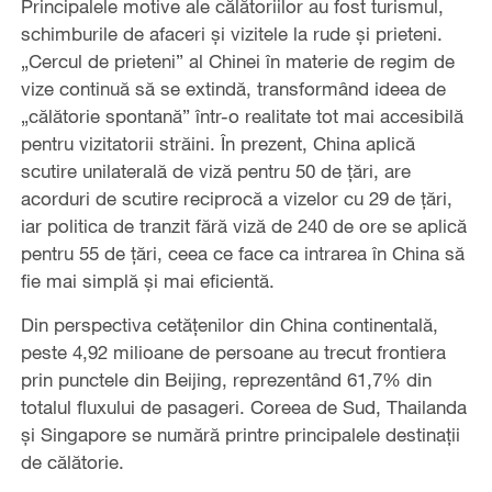
Principalele motive ale călătoriilor au fost turismul,
schimburile de afaceri și vizitele la rude și prieteni.
„Cercul de prieteni” al Chinei în materie de regim de
vize continuă să se extindă, transformând ideea de
„călătorie spontană” într-o realitate tot mai accesibilă
pentru vizitatorii străini. În prezent, China aplică
scutire unilaterală de viză pentru 50 de țări, are
acorduri de scutire reciprocă a vizelor cu 29 de țări,
iar politica de tranzit fără viză de 240 de ore se aplică
pentru 55 de țări, ceea ce face ca intrarea în China să
fie mai simplă și mai eficientă.
Din perspectiva cetățenilor din China continentală,
peste 4,92 milioane de persoane au trecut frontiera
prin punctele din Beijing, reprezentând 61,7% din
totalul fluxului de pasageri. Coreea de Sud, Thailanda
și Singapore se numără printre principalele destinații
de călătorie.