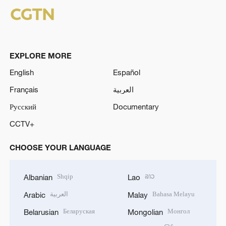
EXPLORE MORE
English
Español
Français
العربية
Русский
Documentary
CCTV+
CHOOSE YOUR LANGUAGE
Shqip
ລາວ
Albanian
Lao
العربية
Bahasa Melayu
Arabic
Malay
Беларуская
Монгол
Belarusian
Mongolian