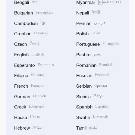
বাংলা
မြန်မာဘာသာ
Bengali
Myanmar
Български
नेपाली
Bulgarian
Nepali
ខ្មែរ
فارسی
Cambodian
Persian
Hrvatski
Polski
Croatian
Polish
Český
Português
Czech
Portuguese
English
پښتو
English
Pashto
Esperanto
Română
Esperanto
Romanian
Filipino
Русский
Filipino
Russian
Français
Српски
French
Serbian
Deutsch
සිංහල
German
Sinhala
Ελληνικά
Español
Greek
Spanish
Hausa
Kiswahili
Hausa
Swahili
עברית
தமிழ்
Hebrew
Tamil