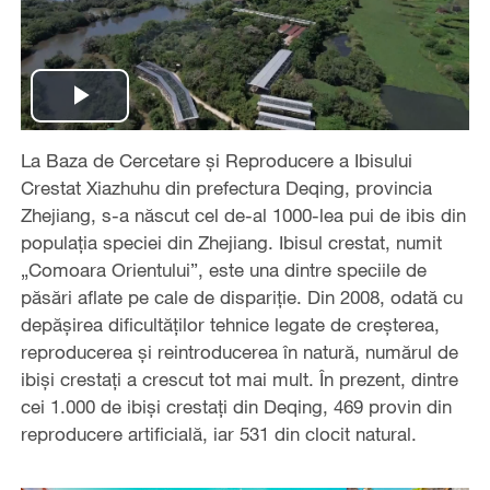
Play
La Baza de Cercetare și Reproducere a Ibisului
Video
Crestat Xiazhuhu din prefectura Deqing, provincia
Zhejiang, s-a născut cel de-al 1000-lea pui de ibis din
populația speciei din Zhejiang. Ibisul crestat, numit
„Comoara Orientului”, este una dintre speciile de
păsări aflate pe cale de dispariție. Din 2008, odată cu
depășirea dificultăților tehnice legate de creșterea,
reproducerea și reintroducerea în natură, numărul de
ibiși crestați a crescut tot mai mult. În prezent, dintre
cei 1.000 de ibiși crestați din Deqing, 469 provin din
reproducere artificială, iar 531 din clocit natural.