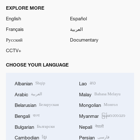
EXPLORE MORE
English
Español
Français
العربية
Русский
Documentary
CCTV+
CHOOSE YOUR LANGUAGE
Shqip
ລາວ
Albanian
Lao
العربية
Bahasa Melayu
Arabic
Malay
Беларуская
Монгол
Belarusian
Mongolian
বাংলা
မြန်မာဘာသာ
Bengali
Myanmar
Български
नेपाली
Bulgarian
Nepali
ខ្មែរ
فارسی
Cambodian
Persian