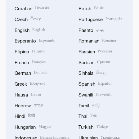
Hrvatski
Polski
Croatian
Polish
Český
Português
Czech
Portuguese
English
پښتو
English
Pashto
Esperanto
Română
Esperanto
Romanian
Filipino
Русский
Filipino
Russian
Français
Српски
French
Serbian
Deutsch
සිංහල
German
Sinhala
Ελληνικά
Español
Greek
Spanish
Hausa
Kiswahili
Hausa
Swahili
עברית
தமிழ்
Hebrew
Tamil
हिन्दी
ไทย
Hindi
Thai
Magyar
Türkçe
Hungarian
Turkish
Bahasa Indonesia
Українська
Indonesian
Ukrainian