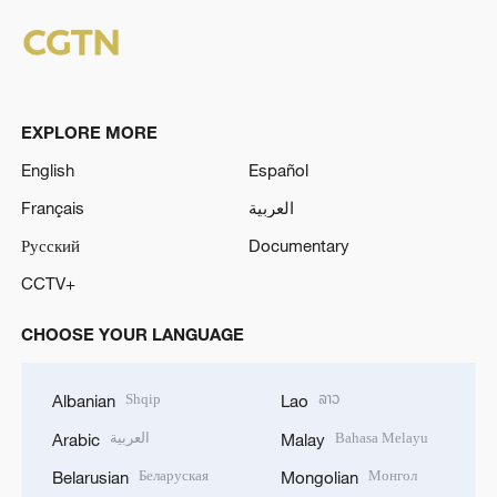
EXPLORE MORE
English
Español
Français
العربية
Русский
Documentary
CCTV+
CHOOSE YOUR LANGUAGE
Shqip
ລາວ
Albanian
Lao
العربية
Bahasa Melayu
Arabic
Malay
Беларуская
Монгол
Belarusian
Mongolian