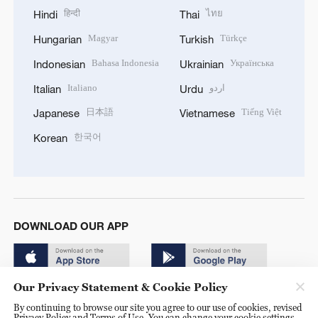
हिन्दी
ไทย
Hindi
Thai
Magyar
Türkçe
Hungarian
Turkish
Bahasa Indonesia
Українська
Indonesian
Ukrainian
Italiano
اردو
Italian
Urdu
日本語
Tiếng Việt
Japanese
Vietnamese
한국어
Korean
DOWNLOAD OUR APP
Our Privacy Statement & Cookie Policy
By continuing to browse our site you agree to our use of cookies, revised
Privacy Policy and Terms of Use. You can change your cookie settings