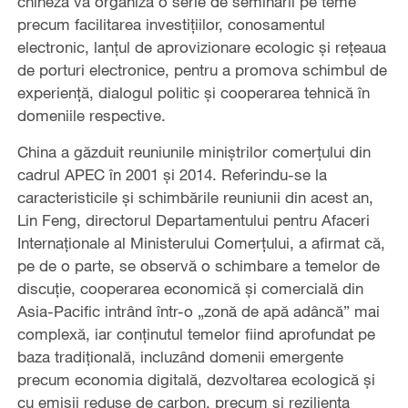
chineză va organiza o serie de seminarii pe teme
precum facilitarea investițiilor, conosamentul
electronic, lanțul de aprovizionare ecologic și rețeaua
de porturi electronice, pentru a promova schimbul de
experiență, dialogul politic și cooperarea tehnică în
domeniile respective.
China a găzduit reuniunile miniștrilor comerțului din
cadrul APEC în 2001 și 2014. Referindu-se la
caracteristicile și schimbările reuniunii din acest an,
Lin Feng, directorul Departamentului pentru Afaceri
Internaționale al Ministerului Comerțului, a afirmat că,
pe de o parte, se observă o schimbare a temelor de
discuție, cooperarea economică și comercială din
Asia-Pacific intrând într-o „zonă de apă adâncă” mai
complexă, iar conținutul temelor fiind aprofundat pe
baza tradițională, incluzând domenii emergente
precum economia digitală, dezvoltarea ecologică și
cu emisii reduse de carbon, precum și reziliența