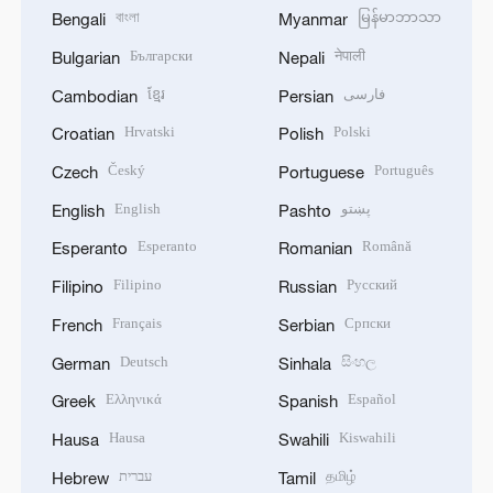
বাংলা
မြန်မာဘာသာ
Bengali
Myanmar
Български
नेपाली
Bulgarian
Nepali
ខ្មែរ
فارسی
Cambodian
Persian
Hrvatski
Polski
Croatian
Polish
Český
Português
Czech
Portuguese
English
پښتو
English
Pashto
Esperanto
Română
Esperanto
Romanian
Filipino
Русский
Filipino
Russian
Français
Српски
French
Serbian
Deutsch
සිංහල
German
Sinhala
Ελληνικά
Español
Greek
Spanish
Hausa
Kiswahili
Hausa
Swahili
עברית
தமிழ்
Hebrew
Tamil