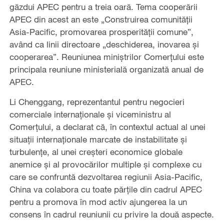
găzdui APEC pentru a treia oară. Tema cooperării
APEC din acest an este „Construirea comunității
Asia-Pacific, promovarea prosperității comune”,
având ca linii directoare „deschiderea, inovarea și
cooperarea”. Reuniunea miniștrilor Comerțului este
principala reuniune ministerială organizată anual de
APEC.
Li Chenggang, reprezentantul pentru negocieri
comerciale internaționale și viceministru al
Comerțului, a declarat că, în contextul actual al unei
situații internaționale marcate de instabilitate și
turbulențe, al unei creșteri economice globale
anemice și al provocărilor multiple și complexe cu
care se confruntă dezvoltarea regiunii Asia-Pacific,
China va colabora cu toate părțile din cadrul APEC
pentru a promova în mod activ ajungerea la un
consens în cadrul reuniunii cu privire la două aspecte.