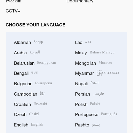
Русский
Documentary
CCTV+
CHOOSE YOUR LANGUAGE
Shqip
ລາວ
Albanian
Lao
العربية
Bahasa Melayu
Arabic
Malay
Беларуская
Монгол
Belarusian
Mongolian
বাংলা
မြန်မာဘာသာ
Bengali
Myanmar
Български
नेपाली
Bulgarian
Nepali
ខ្មែរ
فارسی
Cambodian
Persian
Hrvatski
Polski
Croatian
Polish
Český
Português
Czech
Portuguese
English
پښتو
English
Pashto