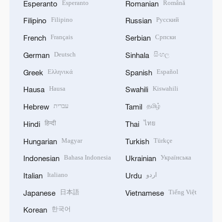
Esperanto
Română
Esperanto
Romanian
Filipino
Русский
Filipino
Russian
Français
Српски
French
Serbian
Deutsch
සිංහල
German
Sinhala
Ελληνικά
Español
Greek
Spanish
Hausa
Kiswahili
Hausa
Swahili
עברית
தமிழ்
Hebrew
Tamil
हिन्दी
ไทย
Hindi
Thai
Magyar
Türkçe
Hungarian
Turkish
Bahasa Indonesia
Українська
Indonesian
Ukrainian
Italiano
اردو
Italian
Urdu
日本語
Tiếng Việt
Japanese
Vietnamese
한국어
Korean