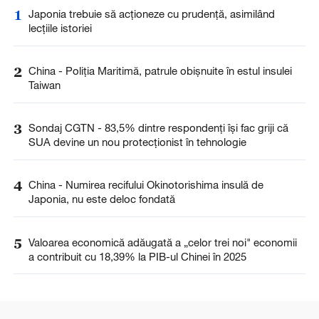
1
Japonia trebuie să acționeze cu prudență, asimilând
lecțiile istoriei
2
China - Poliția Maritimă, patrule obișnuite în estul insulei
Taiwan
3
Sondaj CGTN - 83,5% dintre respondenți își fac griji că
SUA devine un nou protecționist în tehnologie
4
China - Numirea recifului Okinotorishima insulă de
Japonia, nu este deloc fondată
5
Valoarea economică adăugată a „celor trei noi" economii
a contribuit cu 18,39% la PIB-ul Chinei în 2025