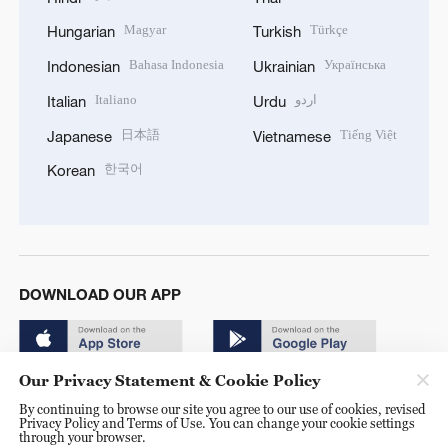
Magyar
Türkçe
Hungarian
Turkish
Bahasa Indonesia
Українська
Indonesian
Ukrainian
Italiano
اردو
Italian
Urdu
日本語
Tiếng Việt
Japanese
Vietnamese
한국어
Korean
DOWNLOAD OUR APP
Our Privacy Statement & Cookie Policy
By continuing to browse our site you agree to our use of cookies, revised
Privacy Policy and Terms of Use. You can change your cookie settings
through your browser.
© China Radio International.CRI. All Rights Reserved. 16A