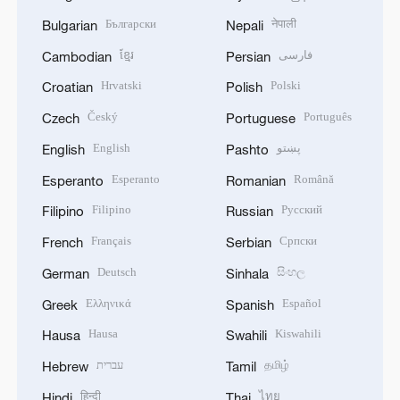
Български
नेपाली
Bulgarian
Nepali
ខ្មែរ
فارسی
Cambodian
Persian
Hrvatski
Polski
Croatian
Polish
Český
Português
Czech
Portuguese
English
پښتو
English
Pashto
Esperanto
Română
Esperanto
Romanian
Filipino
Русский
Filipino
Russian
Français
Српски
French
Serbian
Deutsch
සිංහල
German
Sinhala
Ελληνικά
Español
Greek
Spanish
Hausa
Kiswahili
Hausa
Swahili
עברית
தமிழ்
Hebrew
Tamil
हिन्दी
ไทย
Hindi
Thai