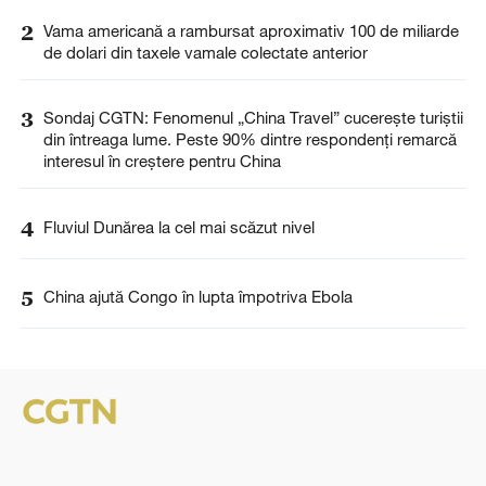
2
Vama americană a rambursat aproximativ 100 de miliarde
de dolari din taxele vamale colectate anterior
3
Sondaj CGTN: Fenomenul „China Travel” cucerește turiștii
din întreaga lume. Peste 90% dintre respondenți remarcă
interesul în creștere pentru China
4
Fluviul Dunărea la cel mai scăzut nivel
5
China ajută Congo în lupta împotriva Ebola