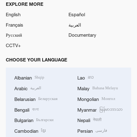
EXPLORE MORE
English
Español
Français
العربية
Русский
Documentary
CCTV+
CHOOSE YOUR LANGUAGE
Shqip
ລາວ
Albanian
Lao
العربية
Bahasa Melayu
Arabic
Malay
Беларуская
Монгол
Belarusian
Mongolian
বাংলা
မြန်မာဘာသာ
Bengali
Myanmar
Български
नेपाली
Bulgarian
Nepali
ខ្មែរ
فارسی
Cambodian
Persian