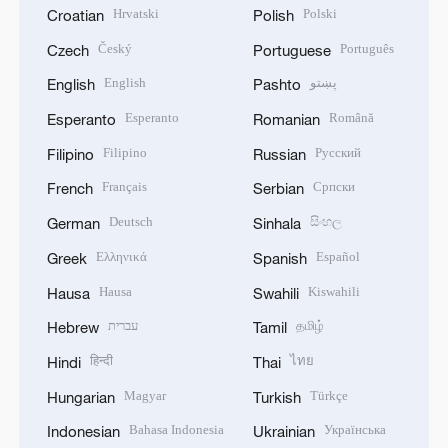
Hrvatski
Polski
Croatian
Polish
Český
Português
Czech
Portuguese
English
پښتو
English
Pashto
Esperanto
Română
Esperanto
Romanian
Filipino
Русский
Filipino
Russian
Français
Српски
French
Serbian
Deutsch
සිංහල
German
Sinhala
Ελληνικά
Español
Greek
Spanish
Hausa
Kiswahili
Hausa
Swahili
עברית
தமிழ்
Hebrew
Tamil
हिन्दी
ไทย
Hindi
Thai
Magyar
Türkçe
Hungarian
Turkish
Bahasa Indonesia
Українська
Indonesian
Ukrainian