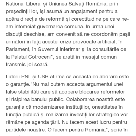
Naţional Liberal şi Uniunea Salvaţi România, prin
preşedinţii lor, îşi asumă un angajament pentru a
apăra direcţia de reformă şi corectitudine pe care ne-
am întemeiat guvernarea comună. În urma unei
discuţii deschise, am convenit să ne coordonăm paşii
următori în faţa acestei crize provocate artificial, în
Parlament, în Guvernul interimar şi la consultările de
la Palatul Cotroceni", se arată în mesajul comun
transmis joi seară.
Liderii PNL şi USR afirmă că această colaborare este
o garanţie."Nu mai putem accepta argumentul unei
false stabilităţi care să acopere blocarea reformelor
şi risipirea banului public. Colaborarea noastră este
garanţia că modernizarea instituţiilor, onestitatea în
funcţia publică şi realizarea investiţiilor strategice vor
rămâne pe agenda ţării. Nu facem acest lucru pentru
partidele noastre. O facem pentru România", scrie în