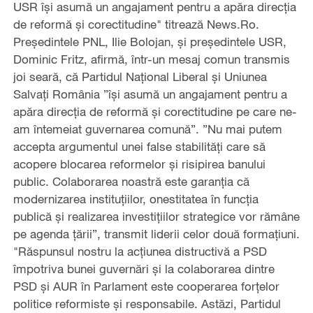
USR îşi asumă un angajament pentru a apăra direcţia
de reformă şi corectitudine" titrează News.Ro.
Preşedintele PNL, Ilie Bolojan, şi preşedintele USR,
Dominic Fritz, afirmă, într-un mesaj comun transmis
joi seară, că Partidul Naţional Liberal şi Uniunea
Salvaţi România ”îşi asumă un angajament pentru a
apăra direcţia de reformă şi corectitudine pe care ne-
am întemeiat guvernarea comună”. ”Nu mai putem
accepta argumentul unei false stabilităţi care să
acopere blocarea reformelor şi risipirea banului
public. Colaborarea noastră este garanţia că
modernizarea instituţiilor, onestitatea în funcţia
publică şi realizarea investiţiilor strategice vor rămâne
pe agenda ţării”, transmit liderii celor două formaţiuni.
"Răspunsul nostru la acţiunea distructivă a PSD
împotriva bunei guvernări şi la colaborarea dintre
PSD şi AUR în Parlament este cooperarea forţelor
politice reformiste şi responsabile. Astăzi, Partidul