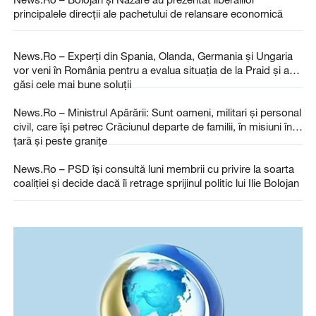
principalele direcţii ale pachetului de relansare economică
News.Ro – Experţi din Spania, Olanda, Germania şi Ungaria
vor veni în România pentru a evalua situaţia de la Praid şi a
găsi cele mai bune soluţii
News.Ro – Ministrul Apărării: Sunt oameni, militari şi personal
civil, care îşi petrec Crăciunul departe de familii, în misiuni în
ţară şi peste graniţe
News.Ro – PSD îşi consultă luni membrii cu privire la soarta
coaliţiei şi decide dacă îi retrage sprijinul politic lui Ilie Bolojan