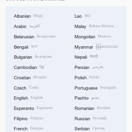
Shqip
ລາວ
Albanian
Lao
العربية
Bahasa Melayu
Arabic
Malay
Беларуская
Монгол
Belarusian
Mongolian
বাংলা
မြန်မာဘာသာ
Bengali
Myanmar
Български
नेपाली
Bulgarian
Nepali
ខ្មែរ
فارسی
Cambodian
Persian
Hrvatski
Polski
Croatian
Polish
Český
Português
Czech
Portuguese
English
پښتو
English
Pashto
Esperanto
Română
Esperanto
Romanian
Filipino
Русский
Filipino
Russian
Français
Српски
French
Serbian