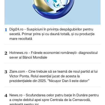
1
Digi24.ro - Suspiciuni în privința despăgubirilor pentru
secetă. Primar prins și cu daună totală, și cu producție
mare recoltată
2
Hotnews.ro - Frânele economiei românești- diagnosticul
sever al Băncii Mondiale
3
Ziare.com - Cine trebuie să se teamă de noul partid al lui
Victor Ponta. Rolul esențial jucat de acesta la
prezidențialele din 2025. ”Nicușor Dan îi este dator”
4
News.ro - Scufundarea celor patru barje în Dunăre pentru
a creşte debitul apei spre Centrala de la Cernavodă,
amânată pentru joi