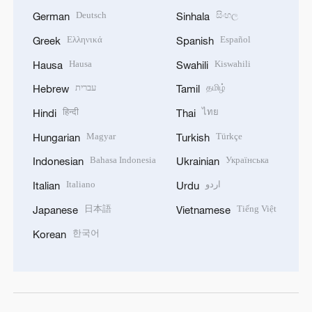
Deutsch
සිංහල
German
Sinhala
Ελληνικά
Español
Greek
Spanish
Hausa
Kiswahili
Hausa
Swahili
עברית
தமிழ்
Hebrew
Tamil
हिन्दी
ไทย
Hindi
Thai
Magyar
Türkçe
Hungarian
Turkish
Bahasa Indonesia
Українська
Indonesian
Ukrainian
Italiano
اردو
Italian
Urdu
日本語
Tiếng Việt
Japanese
Vietnamese
한국어
Korean