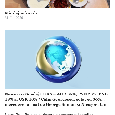
Mic dejun kazah
31-Jul-2026
News.ro - Sondaj CURS – AUR 35%, PSD 23%, PNL
18% şi USR 10% / Călin Georgescu, cotat cu 36%
încredere, urmat de George Simion şi Nicuşor Dan
News.Ro – Bolojan şi Nazare au prezentat liberalilor