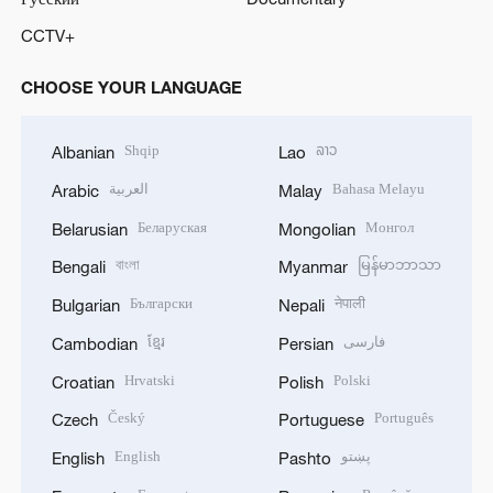
CCTV+
CHOOSE YOUR LANGUAGE
Shqip
ລາວ
Albanian
Lao
العربية
Bahasa Melayu
Arabic
Malay
Беларуская
Монгол
Belarusian
Mongolian
বাংলা
မြန်မာဘာသာ
Bengali
Myanmar
Български
नेपाली
Bulgarian
Nepali
ខ្មែរ
فارسی
Cambodian
Persian
Hrvatski
Polski
Croatian
Polish
Český
Português
Czech
Portuguese
English
پښتو
English
Pashto