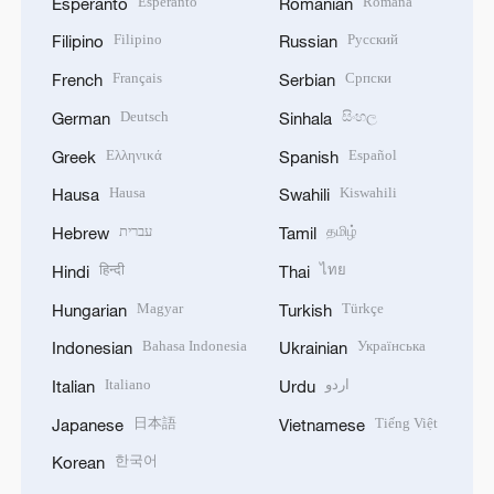
Esperanto
Română
Esperanto
Romanian
Filipino
Русский
Filipino
Russian
Français
Српски
French
Serbian
Deutsch
සිංහල
German
Sinhala
Ελληνικά
Español
Greek
Spanish
Hausa
Kiswahili
Hausa
Swahili
עברית
தமிழ்
Hebrew
Tamil
हिन्दी
ไทย
Hindi
Thai
Magyar
Türkçe
Hungarian
Turkish
Bahasa Indonesia
Українська
Indonesian
Ukrainian
Italiano
اردو
Italian
Urdu
日本語
Tiếng Việt
Japanese
Vietnamese
한국어
Korean