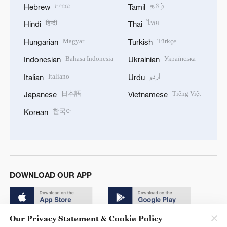
עברית
தமிழ்
Hebrew
Tamil
हिन्दी
ไทย
Hindi
Thai
Magyar
Türkçe
Hungarian
Turkish
Bahasa Indonesia
Українська
Indonesian
Ukrainian
Italiano
اردو
Italian
Urdu
日本語
Tiếng Việt
Japanese
Vietnamese
한국어
Korean
DOWNLOAD OUR APP
Our Privacy Statement & Cookie Policy