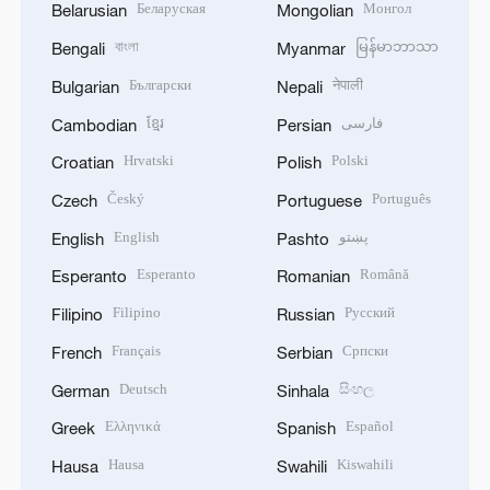
Беларуская
Монгол
Belarusian
Mongolian
বাংলা
မြန်မာဘာသာ
Bengali
Myanmar
Български
नेपाली
Bulgarian
Nepali
ខ្មែរ
فارسی
Cambodian
Persian
Hrvatski
Polski
Croatian
Polish
Český
Português
Czech
Portuguese
English
پښتو
English
Pashto
Esperanto
Română
Esperanto
Romanian
Filipino
Русский
Filipino
Russian
Français
Српски
French
Serbian
Deutsch
සිංහල
German
Sinhala
Ελληνικά
Español
Greek
Spanish
Hausa
Kiswahili
Hausa
Swahili