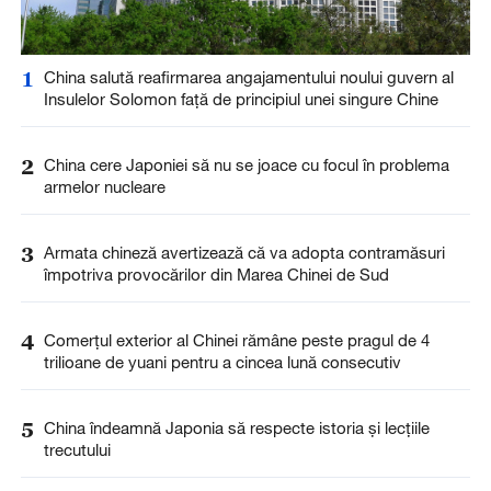
1
China salută reafirmarea angajamentului noului guvern al
Insulelor Solomon față de principiul unei singure Chine
2
China cere Japoniei să nu se joace cu focul în problema
armelor nucleare
3
Armata chineză avertizează că va adopta contramăsuri
împotriva provocărilor din Marea Chinei de Sud
4
Comerțul exterior al Chinei rămâne peste pragul de 4
trilioane de yuani pentru a cincea lună consecutiv
5
China îndeamnă Japonia să respecte istoria și lecțiile
trecutului