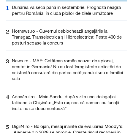
1
Dunărea va seca până în septembrie. Prognoză neagră
pentru România, în ciuda ploilor de zilele următoare
2
Hotnews.ro - Guvernul deblochează angajările la
Transgaz, Transelectrica și Hidroelectrica: Peste 400 de
posturi scoase la concurs
3
News.ro - MAE: Cetăţean român acuzat de spionaj,
arestat în Germania/ Nu au fost înregistrate solicitări de
asistenţă consulară din partea cetăţeanului sau a familiei
sale
4
Adevărul.ro - Maia Sandu, după vizita unei delegației
talibane la Chișinău: „Este rușinos că oameni cu funcții
înalte nu se documentează”
5
Digi24.ro - Bolojan, mesaj înainte de evaluarea Moody's:
„Alegerile din 2028 se apropie. Crește riscul recăderii în