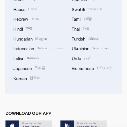
Hausa
Kiswahili
Hausa
Swahili
עברית
தமிழ்
Hebrew
Tamil
हिन्दी
ไทย
Hindi
Thai
Magyar
Türkçe
Hungarian
Turkish
Bahasa Indonesia
Українська
Indonesian
Ukrainian
Italiano
اردو
Italian
Urdu
日本語
Tiếng Việt
Japanese
Vietnamese
한국어
Korean
DOWNLOAD OUR APP