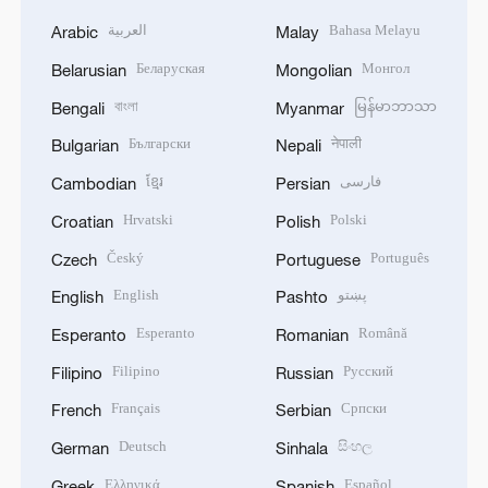
العربية
Bahasa Melayu
Arabic
Malay
Беларуская
Монгол
Belarusian
Mongolian
বাংলা
မြန်မာဘာသာ
Bengali
Myanmar
Български
नेपाली
Bulgarian
Nepali
ខ្មែរ
فارسی
Cambodian
Persian
Hrvatski
Polski
Croatian
Polish
Český
Português
Czech
Portuguese
English
پښتو
English
Pashto
Esperanto
Română
Esperanto
Romanian
Filipino
Русский
Filipino
Russian
Français
Српски
French
Serbian
Deutsch
සිංහල
German
Sinhala
Ελληνικά
Español
Greek
Spanish