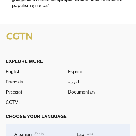
populism și risipă”
EXPLORE MORE
English
Español
Français
العربية
Русский
Documentary
CCTV+
CHOOSE YOUR LANGUAGE
Shqip
ລາວ
Albanian
Lao