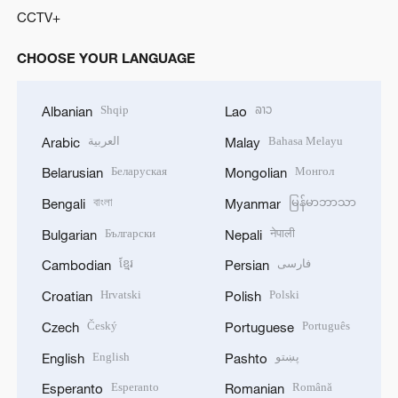
CCTV+
CHOOSE YOUR LANGUAGE
Shqip
ລາວ
Albanian
Lao
العربية
Bahasa Melayu
Arabic
Malay
Беларуская
Монгол
Belarusian
Mongolian
বাংলা
မြန်မာဘာသာ
Bengali
Myanmar
Български
नेपाली
Bulgarian
Nepali
ខ្មែរ
فارسی
Cambodian
Persian
Hrvatski
Polski
Croatian
Polish
Český
Português
Czech
Portuguese
English
پښتو
English
Pashto
Esperanto
Română
Esperanto
Romanian