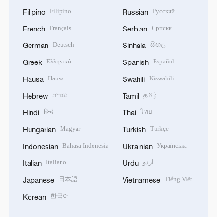
Filipino
Русский
Filipino
Russian
Français
Српски
French
Serbian
Deutsch
සිංහල
German
Sinhala
Ελληνικά
Español
Greek
Spanish
Hausa
Kiswahili
Hausa
Swahili
עברית
தமிழ்
Hebrew
Tamil
हिन्दी
ไทย
Hindi
Thai
Magyar
Türkçe
Hungarian
Turkish
Bahasa Indonesia
Українська
Indonesian
Ukrainian
Italiano
اردو
Italian
Urdu
日本語
Tiếng Việt
Japanese
Vietnamese
한국어
Korean