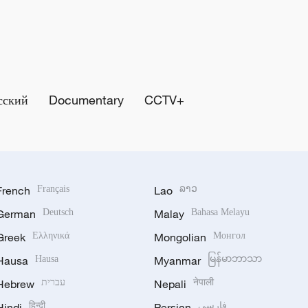
сский
Documentary
CCTV+
French
Français
Lao
ລາວ
German
Deutsch
Malay
Bahasa Melayu
Greek
Ελληνικά
Mongolian
Монгол
Hausa
Hausa
Myanmar
မြန်မာဘာသာ
Hebrew
עברית
Nepali
नेपाली
Hindi
हिन्दी
Persian
فارسی