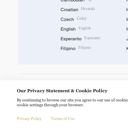
Croatian
Hrvatski
Czech
Český
English
English
Esperanto
Esperanto
Filipino
Filipino
DOWNLOAD OUR APP
Our Privacy Statement & Cookie Policy
By continuing to browse our site you agree to our use of cooki
cookie settings through your browser.
Privacy Policy
Terms of Use
© China Radio International.CRI. All Rights Reserved. 16A S