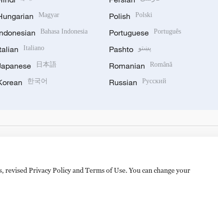
Hungarian
Magyar
Polish
Polski
Indonesian
Bahasa Indonesia
Portuguese
Português
Italian
Italiano
Pashto
پښتو
Japanese
日本語
Romanian
Română
Korean
한국어
Russian
Русский
es, revised Privacy Policy and Terms of Use. You can change your
hijingshan Road, Beijing, China. 100040