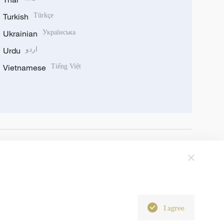
Turkish
Türkçe
Ukrainian
Українська
Urdu
اردو
Vietnamese
Tiếng Việt
I agree