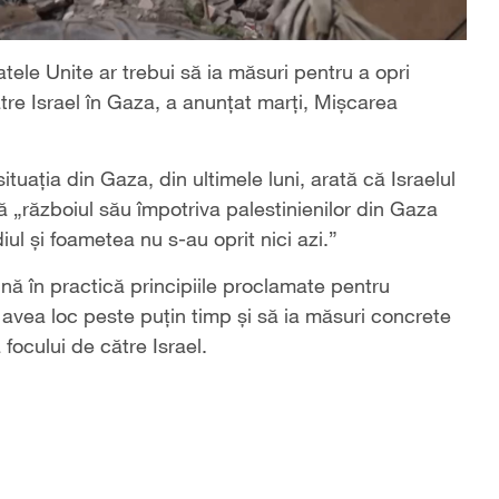
tele Unite ar trebui să ia măsuri pentru a opri
tre Israel în Gaza, a anunțat marți,
Mișcarea
uația din Gaza, din ultimele luni, arată că Israelul
ă „războiul său împotriva palestinienilor din Gaza
diul și foametea nu s-au oprit nici azi.”
nă în practică principiile proclamate pentru
avea loc peste puțin timp și să ia măsuri concrete
focului de către Israel.