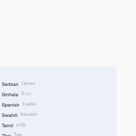
Serbian
Српски
Sinhala
සිංහල
Spanish
Español
Swahili
Kiswahili
Tamil
தமிழ்
Thai
ไทย