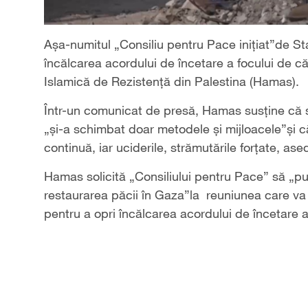
Așa-numitul „Consiliu pentru Pace inițiat”de Sta
încălcarea acordului de încetare a focului de că
Islamică de Rezistență din Palestina (Hamas).
Într-un comunicat de presă, Hamas susține că sit
„și-a schimbat doar metodele și mijloacele”și c
continuă, iar uciderile, strămutările forțate, ase
Hamas solicită „Consiliului pentru Pace” să „pu
restaurarea păcii în Gaza”la reuniunea care va 
pentru a opri încălcarea acordului de încetare a 