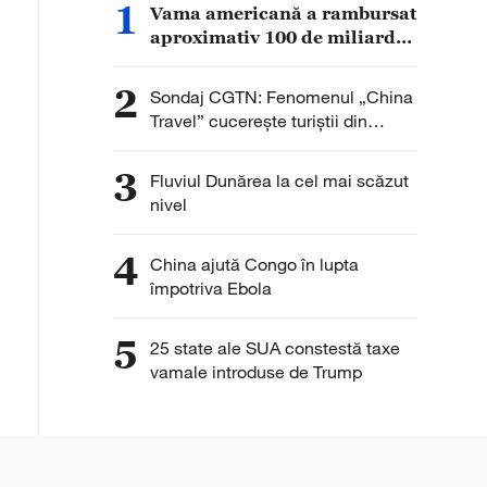
1
Vama americană a rambursat
aproximativ 100 de miliarde
de dolari din taxele vamale
colectate anterior
2
Sondaj CGTN: Fenomenul „China
Travel” cucerește turiștii din
întreaga lume. Peste 90% dintre
respondenți remarcă interesul în
3
Fluviul Dunărea la cel mai scăzut
creștere pentru China
nivel
4
China ajută Congo în lupta
împotriva Ebola
5
25 state ale SUA constestă taxe
vamale introduse de Trump