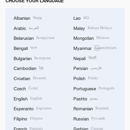
CHOOSE YOUR LANGUAGE
Shqip
ລາວ
Albanian
Lao
العربية
Bahasa Melayu
Arabic
Malay
Беларуская
Монгол
Belarusian
Mongolian
বাংলা
မြန်မာဘာသာ
Bengali
Myanmar
Български
नेपाली
Bulgarian
Nepali
ខ្មែរ
فارسی
Cambodian
Persian
Hrvatski
Polski
Croatian
Polish
Český
Português
Czech
Portuguese
English
پښتو
English
Pashto
Esperanto
Română
Esperanto
Romanian
Filipino
Русский
Filipino
Russian
Français
Српски
French
Serbian