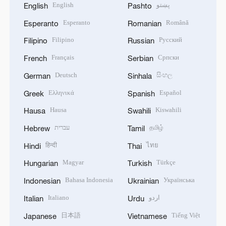
English
پښتو
English
Pashto
Esperanto
Română
Esperanto
Romanian
Filipino
Русский
Filipino
Russian
Français
Српски
French
Serbian
Deutsch
සිංහල
German
Sinhala
Ελληνικά
Español
Greek
Spanish
Hausa
Kiswahili
Hausa
Swahili
עברית
தமிழ்
Hebrew
Tamil
हिन्दी
ไทย
Hindi
Thai
Magyar
Türkçe
Hungarian
Turkish
Bahasa Indonesia
Українська
Indonesian
Ukrainian
Italiano
اردو
Italian
Urdu
日本語
Tiếng Việt
Japanese
Vietnamese