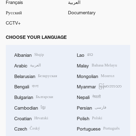
Français
العربية
Русский
Documentary
CCTV+
CHOOSE YOUR LANGUAGE
Shqip
ລາວ
Albanian
Lao
العربية
Bahasa Melayu
Arabic
Malay
Беларуская
Монгол
Belarusian
Mongolian
বাংলা
မြန်မာဘာသာ
Bengali
Myanmar
Български
नेपाली
Bulgarian
Nepali
ខ្មែរ
فارسی
Cambodian
Persian
Hrvatski
Polski
Croatian
Polish
Český
Português
Czech
Portuguese