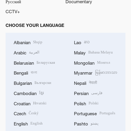
Русский
Documentary
CCTV+
CHOOSE YOUR LANGUAGE
Shqip
ລາວ
Albanian
Lao
العربية
Bahasa Melayu
Arabic
Malay
Беларуская
Монгол
Belarusian
Mongolian
বাংলা
မြန်မာဘာသာ
Bengali
Myanmar
Български
नेपाली
Bulgarian
Nepali
ខ្មែរ
فارسی
Cambodian
Persian
Hrvatski
Polski
Croatian
Polish
Český
Português
Czech
Portuguese
English
پښتو
English
Pashto