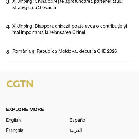
3
Xi Jinping: China dorește aprofundarea parteneriatului
strategic cu Slovacia
4
Xi Jinping: Diaspora chineză poate avea o contribuție și
mai importantă la relansarea Chinei
5
România și Republica Moldova, debut la CIIE 2026
EXPLORE MORE
English
Español
Français
العربية