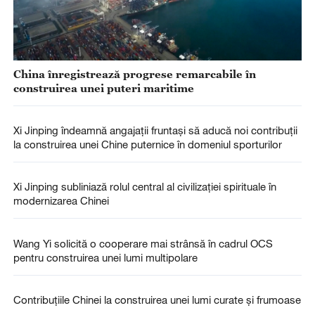
China înregistrează progrese remarcabile în
construirea unei puteri maritime
Xi Jinping îndeamnă angajații fruntași să aducă noi contribuții
la construirea unei Chine puternice în domeniul sporturilor
Xi Jinping subliniază rolul central al civilizației spirituale în
modernizarea Chinei
Wang Yi solicită o cooperare mai strânsă în cadrul OCS
pentru construirea unei lumi multipolare
Contribuțiile Chinei la construirea unei lumi curate și frumoase