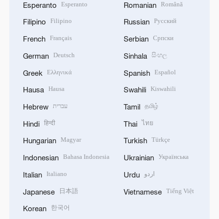
Esperanto
Română
Esperanto
Romanian
Filipino
Русский
Filipino
Russian
Français
Српски
French
Serbian
Deutsch
සිංහල
German
Sinhala
Ελληνικά
Español
Greek
Spanish
Hausa
Kiswahili
Hausa
Swahili
עברית
தமிழ்
Hebrew
Tamil
हिन्दी
ไทย
Hindi
Thai
Magyar
Türkçe
Hungarian
Turkish
Bahasa Indonesia
Українська
Indonesian
Ukrainian
Italiano
اردو
Italian
Urdu
日本語
Tiếng Việt
Japanese
Vietnamese
한국어
Korean