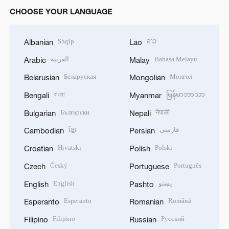
CHOOSE YOUR LANGUAGE
Shqip
ລາວ
Albanian
Lao
العربية
Bahasa Melayu
Arabic
Malay
Беларуская
Монгол
Belarusian
Mongolian
বাংলা
မြန်မာဘာသာ
Bengali
Myanmar
Български
नेपाली
Bulgarian
Nepali
ខ្មែរ
فارسی
Cambodian
Persian
Hrvatski
Polski
Croatian
Polish
Český
Português
Czech
Portuguese
English
پښتو
English
Pashto
Esperanto
Română
Esperanto
Romanian
Filipino
Русский
Filipino
Russian