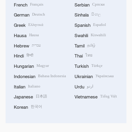
Français
Српски
French
Serbian
Deutsch
සිංහල
German
Sinhala
Ελληνικά
Español
Greek
Spanish
Hausa
Kiswahili
Hausa
Swahili
עברית
தமிழ்
Hebrew
Tamil
हिन्दी
ไทย
Hindi
Thai
Magyar
Türkçe
Hungarian
Turkish
Bahasa Indonesia
Українська
Indonesian
Ukrainian
Italiano
اردو
Italian
Urdu
日本語
Tiếng Việt
Japanese
Vietnamese
한국어
Korean