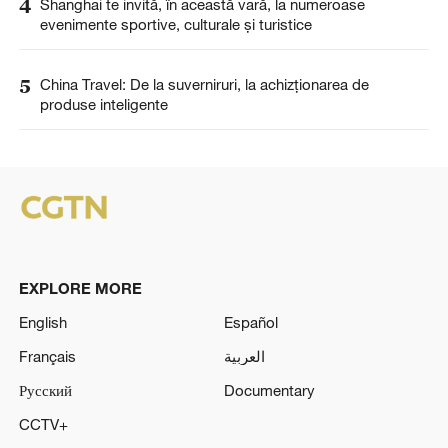
4
Shanghai te invită, în această vară, la numeroase
evenimente sportive, culturale și turistice
5
China Travel: De la suverniruri, la achizționarea de
produse inteligente
EXPLORE MORE
English
Español
Français
العربية
Русский
Documentary
CCTV+