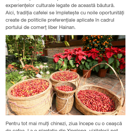
experiențelor culturale legate de această băutură.
Aici, tradiția cafelei se împletește cu noile oportunități
create de politicile preferențiale aplicate în cadrul
portului de comerț liber Hainan.
Pentru tot mai mulți chinezi, ziua începe cu o ceașcă
de cafea. La o plantație din Xinglong, vizitatorii pot