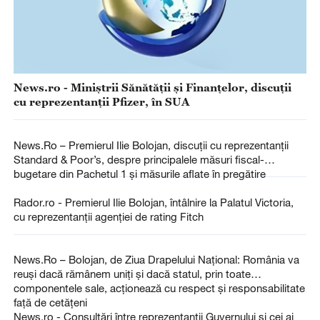
News.ro - Miniştrii Sănătăţii şi Finanţelor, discuţii
cu reprezentanţii Pfizer, în SUA
News.Ro – Premierul Ilie Bolojan, discuţii cu reprezentanţii
Standard & Poor’s, despre principalele măsuri fiscal-
bugetare din Pachetul 1 şi măsurile aflate în pregătire
Rador.ro - Premierul Ilie Bolojan, întâlnire la Palatul Victoria,
cu reprezentanţii agenţiei de rating Fitch
News.Ro – Bolojan, de Ziua Drapelului Naţional: România va
reuşi dacă rămânem uniţi şi dacă statul, prin toate
componentele sale, acţionează cu respect şi responsabilitate
faţă de cetăţeni
News.ro - Consultări între reprezentanţii Guvernului şi cei ai