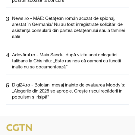
posturi scoase la concurs
3
News.ro - MAE: Cetăţean român acuzat de spionaj,
arestat în Germania/ Nu au fost înregistrate solicitări de
asistenţă consulară din partea cetăţeanului sau a familiei
sale
4
Adevărul.ro - Maia Sandu, după vizita unei delegației
talibane la Chișinău: „Este rușinos că oameni cu funcții
înalte nu se documentează”
5
Digi24.ro - Bolojan, mesaj înainte de evaluarea Moody's:
„Alegerile din 2028 se apropie. Crește riscul recăderii în
populism și risipă”