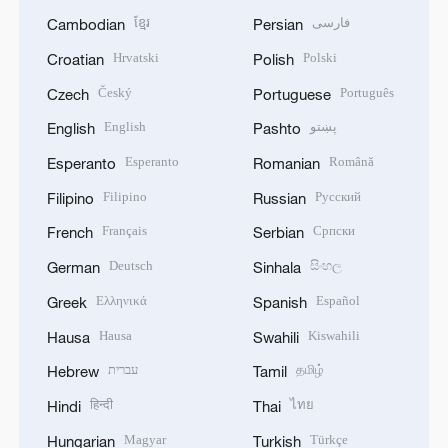
ខ្មែរ
فارسی
Cambodian
Persian
Hrvatski
Polski
Croatian
Polish
Český
Português
Czech
Portuguese
English
پښتو
English
Pashto
Esperanto
Română
Esperanto
Romanian
Filipino
Русский
Filipino
Russian
Français
Српски
French
Serbian
Deutsch
සිංහල
German
Sinhala
Ελληνικά
Español
Greek
Spanish
Hausa
Kiswahili
Hausa
Swahili
עברית
தமிழ்
Hebrew
Tamil
हिन्दी
ไทย
Hindi
Thai
Magyar
Türkçe
Hungarian
Turkish