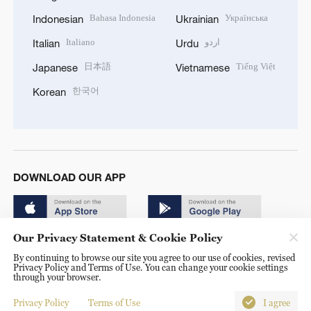
Bahasa Indonesia
Українська
Indonesian
Ukrainian
Italiano
اردو
Italian
Urdu
日本語
Tiếng Việt
Japanese
Vietnamese
한국어
Korean
DOWNLOAD OUR APP
Our Privacy Statement & Cookie Policy
By continuing to browse our site you agree to our use of cookies, revised
Privacy Policy and Terms of Use. You can change your cookie settings
through your browser.
© China Radio International.CRI. All Rights Reserved. 16A
Shijingshan Road, Beijing, China. 100040
Privacy Policy
Terms of Use
I agree