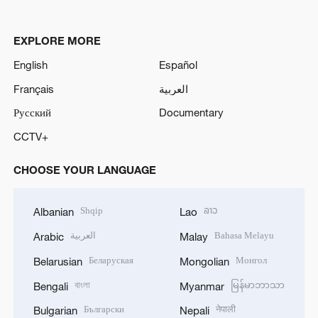
EXPLORE MORE
English
Español
Français
العربية
Русский
Documentary
CCTV+
CHOOSE YOUR LANGUAGE
Shqip
ລາວ
Albanian
Lao
العربية
Bahasa Melayu
Arabic
Malay
Беларуская
Монгол
Belarusian
Mongolian
বাংলা
မြန်မာဘာသာ
Bengali
Myanmar
Български
नेपाली
Bulgarian
Nepali