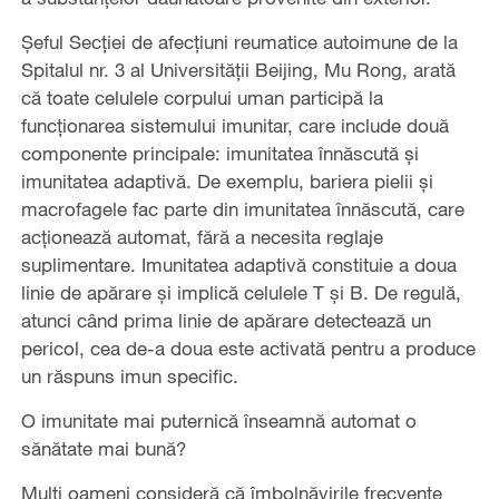
Șeful Secției de afecțiuni reumatice autoimune de la
Spitalul nr. 3 al Universității Beijing, Mu Rong, arată
că toate celulele corpului uman participă la
funcționarea sistemului imunitar, care include două
componente principale: imunitatea înnăscută și
imunitatea adaptivă. De exemplu, bariera pielii și
macrofagele fac parte din imunitatea înnăscută, care
acționează automat, fără a necesita reglaje
suplimentare. Imunitatea adaptivă constituie a doua
linie de apărare și implică celulele T și B. De regulă,
atunci când prima linie de apărare detectează un
pericol, cea de-a doua este activată pentru a produce
un răspuns imun specific.
O imunitate mai puternică înseamnă automat o
sănătate mai bună?
Mulți oameni consideră că îmbolnăvirile frecvente