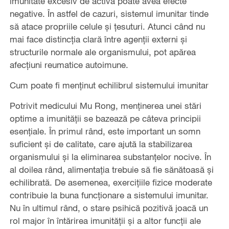
imunitate excesiv de activă poate avea efecte
negative. În astfel de cazuri, sistemul imunitar tinde
să atace propriile celule și țesuturi. Atunci când nu
mai face distincția clară între agenții externi și
structurile normale ale organismului, pot apărea
afecțiuni reumatice autoimune.
Cum poate fi menținut echilibrul sistemului imunitar
Potrivit medicului Mu Rong, menținerea unei stări
optime a imunității se bazează pe câteva principii
esențiale. În primul rând, este important un somn
suficient și de calitate, care ajută la stabilizarea
organismului și la eliminarea substanțelor nocive. În
al doilea rând, alimentația trebuie să fie sănătoasă și
echilibrată. De asemenea, exercițiile fizice moderate
contribuie la buna funcționare a sistemului imunitar.
Nu în ultimul rând, o stare psihică pozitivă joacă un
rol major în întărirea imunității și a altor funcții ale