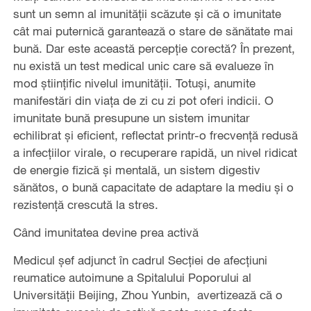
sunt un semn al imunității scăzute și că o imunitate
cât mai puternică garantează o stare de sănătate mai
bună. Dar este această percepție corectă? În prezent,
nu există un test medical unic care să evalueze în
mod științific nivelul imunității. Totuși, anumite
manifestări din viața de zi cu zi pot oferi indicii. O
imunitate bună presupune un sistem imunitar
echilibrat și eficient, reflectat printr-o frecvență redusă
a infecțiilor virale, o recuperare rapidă, un nivel ridicat
de energie fizică și mentală, un sistem digestiv
sănătos, o bună capacitate de adaptare la mediu și o
rezistență crescută la stres.
Când imunitatea devine prea activă
Medicul șef adjunct în cadrul Secției de afecțiuni
reumatice autoimune a Spitalului Poporului al
Universității Beijing, Zhou Yunbin, avertizează că o