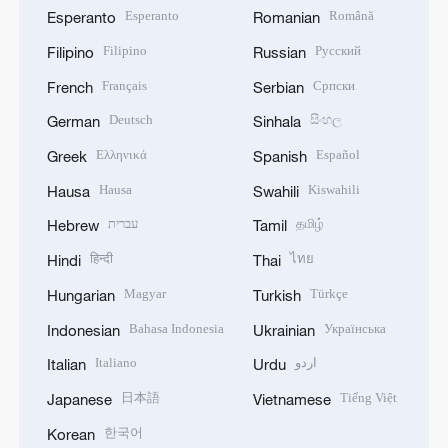
Esperanto
Română
Esperanto
Romanian
Filipino
Русский
Filipino
Russian
Français
Српски
French
Serbian
Deutsch
සිංහල
German
Sinhala
Ελληνικά
Español
Greek
Spanish
Hausa
Kiswahili
Hausa
Swahili
עברית
தமிழ்
Hebrew
Tamil
हिन्दी
ไทย
Hindi
Thai
Magyar
Türkçe
Hungarian
Turkish
Bahasa Indonesia
Українська
Indonesian
Ukrainian
Italiano
اردو
Italian
Urdu
日本語
Tiếng Việt
Japanese
Vietnamese
한국어
Korean