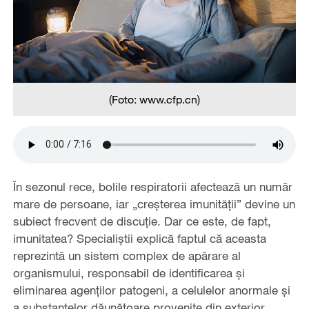
(Foto: www.cfp.cn)
În sezonul rece, bolile respiratorii afectează un număr
mare de persoane, iar „creșterea imunității” devine un
subiect frecvent de discuție. Dar ce este, de fapt,
imunitatea? Specialiștii explică faptul că aceasta
reprezintă un sistem complex de apărare al
organismului, responsabil de identificarea și
eliminarea agenților patogeni, a celulelor anormale și
a substanțelor dăunătoare provenite din exterior.