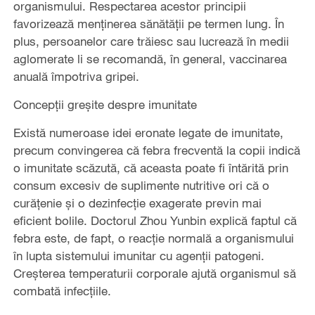
organismului. Respectarea acestor principii
favorizează menținerea sănătății pe termen lung. În
plus, persoanelor care trăiesc sau lucrează în medii
aglomerate li se recomandă, în general, vaccinarea
anuală împotriva gripei.
Concepții greșite despre imunitate
Există numeroase idei eronate legate de imunitate,
precum convingerea că febra frecventă la copii indică
o imunitate scăzută, că aceasta poate fi întărită prin
consum excesiv de suplimente nutritive ori că o
curățenie și o dezinfecție exagerate previn mai
eficient bolile. Doctorul Zhou Yunbin explică faptul că
febra este, de fapt, o reacție normală a organismului
în lupta sistemului imunitar cu agenții patogeni.
Creșterea temperaturii corporale ajută organismul să
combată infecțiile.