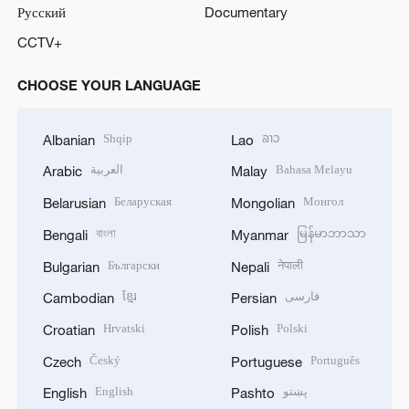
Русский
Documentary
CCTV+
CHOOSE YOUR LANGUAGE
Shqip
ລາວ
Albanian
Lao
العربية
Bahasa Melayu
Arabic
Malay
Беларуская
Монгол
Belarusian
Mongolian
বাংলা
မြန်မာဘာသာ
Bengali
Myanmar
Български
नेपाली
Bulgarian
Nepali
ខ្មែរ
فارسی
Cambodian
Persian
Hrvatski
Polski
Croatian
Polish
Český
Português
Czech
Portuguese
English
پښتو
English
Pashto