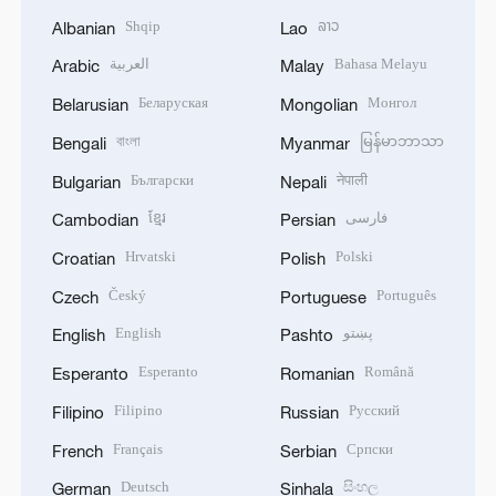
Shqip
ລາວ
Albanian
Lao
العربية
Bahasa Melayu
Arabic
Malay
Беларуская
Монгол
Belarusian
Mongolian
বাংলা
မြန်မာဘာသာ
Bengali
Myanmar
Български
नेपाली
Bulgarian
Nepali
ខ្មែរ
فارسی
Cambodian
Persian
Hrvatski
Polski
Croatian
Polish
Český
Português
Czech
Portuguese
English
پښتو
English
Pashto
Esperanto
Română
Esperanto
Romanian
Filipino
Русский
Filipino
Russian
Français
Српски
French
Serbian
Deutsch
සිංහල
German
Sinhala