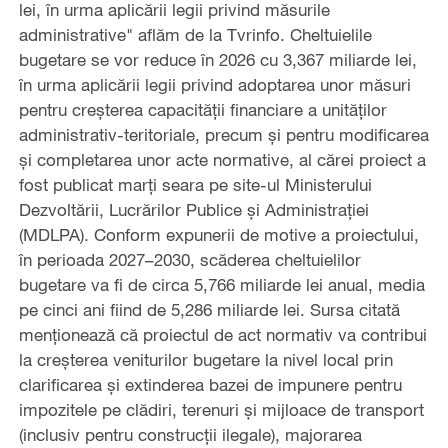
lei, în urma aplicării legii privind măsurile
administrative" aflăm de la Tvrinfo. Cheltuielile
bugetare se vor reduce în 2026 cu 3,367 miliarde lei,
în urma aplicării legii privind adoptarea unor măsuri
pentru creşterea capacităţii financiare a unităţilor
administrativ-teritoriale, precum şi pentru modificarea
şi completarea unor acte normative, al cărei proiect a
fost publicat marţi seara pe site-ul Ministerului
Dezvoltării, Lucrărilor Publice şi Administraţiei
(MDLPA). Conform expunerii de motive a proiectului,
în perioada 2027–2030, scăderea cheltuielilor
bugetare va fi de circa 5,766 miliarde lei anual, media
pe cinci ani fiind de 5,286 miliarde lei. Sursa citată
menţionează că proiectul de act normativ va contribui
la creşterea veniturilor bugetare la nivel local prin
clarificarea şi extinderea bazei de impunere pentru
impozitele pe clădiri, terenuri şi mijloace de transport
(inclusiv pentru construcţii ilegale), majorarea