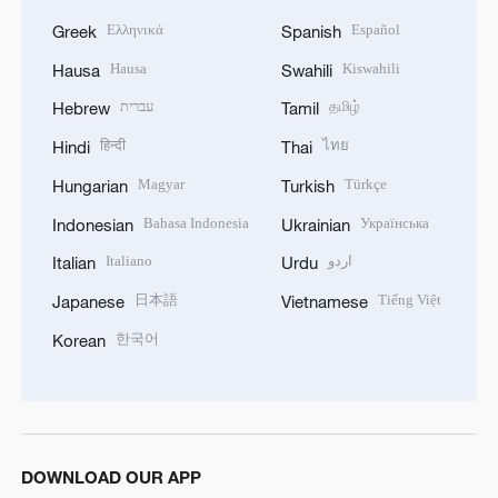
Ελληνικά
Español
Greek
Spanish
Hausa
Kiswahili
Hausa
Swahili
עברית
தமிழ்
Hebrew
Tamil
हिन्दी
ไทย
Hindi
Thai
Magyar
Türkçe
Hungarian
Turkish
Bahasa Indonesia
Українська
Indonesian
Ukrainian
Italiano
اردو
Italian
Urdu
日本語
Tiếng Việt
Japanese
Vietnamese
한국어
Korean
DOWNLOAD OUR APP