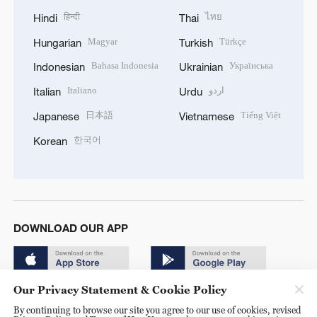
हिन्दी
ไทย
Hindi
Thai
Magyar
Türkçe
Hungarian
Turkish
Bahasa Indonesia
Українська
Indonesian
Ukrainian
Italiano
اردو
Italian
Urdu
日本語
Tiếng Việt
Japanese
Vietnamese
한국어
Korean
DOWNLOAD OUR APP
Our Privacy Statement & Cookie Policy
By continuing to browse our site you agree to our use of cookies, revised