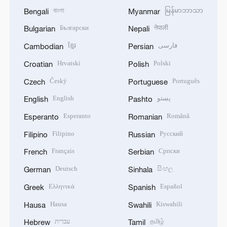
বাংলা
မြန်မာဘာသာ
Bengali
Myanmar
Български
नेपाली
Bulgarian
Nepali
ខ្មែរ
فارسی
Cambodian
Persian
Hrvatski
Polski
Croatian
Polish
Český
Português
Czech
Portuguese
English
پښتو
English
Pashto
Esperanto
Română
Esperanto
Romanian
Filipino
Русский
Filipino
Russian
Français
Српски
French
Serbian
Deutsch
සිංහල
German
Sinhala
Ελληνικά
Español
Greek
Spanish
Hausa
Kiswahili
Hausa
Swahili
עברית
தமிழ்
Hebrew
Tamil