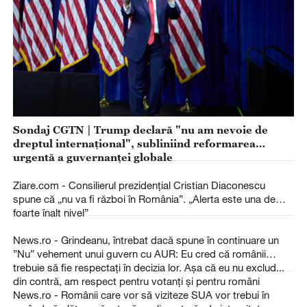
Sondaj CGTN | Trump declară "nu am nevoie de
dreptul internațional", subliniind reformarea
urgentă a guvernanței globale
Ziare.com - Consilierul prezidențial Cristian Diaconescu
spune că „nu va fi război în România”. „Alerta este una de
foarte înalt nivel”
News.ro - Grindeanu, întrebat dacă spune în continuare un
”Nu” vehement unui guvern cu AUR: Eu cred că românii
trebuie să fie respectaţi în decizia lor. Aşa că eu nu exclud...
din contră, am respect pentru votanţi şi pentru români
News.ro - Românii care vor să viziteze SUA vor trebui în