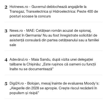
2
Hotnews.ro - Guvernul deblochează angajările la
Transgaz, Transelectrica și Hidroelectrica: Peste 400 de
posturi scoase la concurs
3
News.ro - MAE: Cetăţean român acuzat de spionaj,
arestat în Germania/ Nu au fost înregistrate solicitări de
asistenţă consulară din partea cetăţeanului sau a familiei
sale
4
Adevărul.ro - Maia Sandu, după vizita unei delegației
talibane la Chișinău: „Este rușinos că oameni cu funcții
înalte nu se documentează”
5
Digi24.ro - Bolojan, mesaj înainte de evaluarea Moody's:
„Alegerile din 2028 se apropie. Crește riscul recăderii în
populism și risipă”