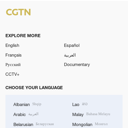
EXPLORE MORE
English
Español
Français
العربية
Русский
Documentary
CCTV+
CHOOSE YOUR LANGUAGE
Shqip
ລາວ
Albanian
Lao
العربية
Bahasa Melayu
Arabic
Malay
Беларуская
Монгол
Belarusian
Mongolian