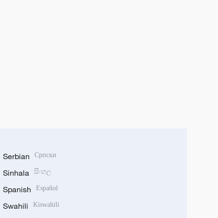
Serbian
Српски
Sinhala
සිංහල
Spanish
Español
Swahili
Kiswahili