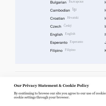
Bulgarian
Български
Cambodian
ខ្មែរ
Croatian
Hrvatski
Czech
Český
English
English
Esperanto
Esperanto
Filipino
Filipino
DOWNLOAD OUR APP
Our Privacy Statement & Cookie Policy
By continuing to browse our site you agree to our use of cooki
cookie settings through your browser.