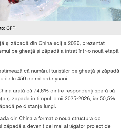
to: CFP
ță și zăpadă din China ediția 2026, prezentat
smul pe gheață și zăpadă a intrat într-o nouă etapă
stimează că numărul turiștilor pe gheață și zăpadă
urile la 450 de miliarde yuani.
China arată că 74,8% dintre respondenți speră să
ă și zăpadă în timpul iernii 2025-2026, iar 50,5%
zăpadă pe distanțe lungi.
padă din China a format o nouă structură de
i zăpadă a devenit cel mai atrăgător proiect de