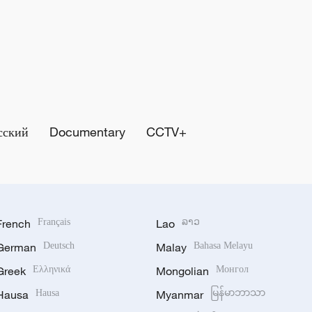
сский
Documentary
CCTV+
French
Français
Lao
ລາວ
German
Deutsch
Malay
Bahasa Melayu
Greek
Ελληνικά
Mongolian
Монгол
Hausa
Hausa
Myanmar
မြန်မာဘာသာ