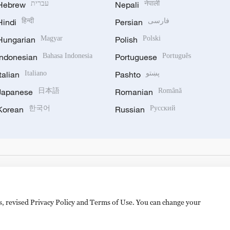
Hebrew
עברית
Nepali
नेपाली
Hindi
हिन्दी
Persian
فارسی
Hungarian
Magyar
Polish
Polski
Indonesian
Bahasa Indonesia
Portuguese
Português
Italian
Italiano
Pashto
پښتو
Japanese
日本語
Romanian
Română
Korean
한국어
Russian
Русский
es, revised Privacy Policy and Terms of Use. You can change your