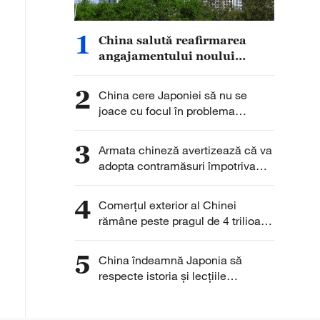
1
China salută reafirmarea
angajamentului noului
guvern al Insulelor Solomon
față de principiul unei
2
China cere Japoniei să nu se
singure Chine
joace cu focul în problema
armelor nucleare
3
Armata chineză avertizează că va
adopta contramăsuri împotriva
provocărilor din Marea Chinei de
Sud
4
Comerțul exterior al Chinei
rămâne peste pragul de 4 trilioane
de yuani pentru a cincea lună
consecutiv
5
China îndeamnă Japonia să
respecte istoria și lecțiile
trecutului