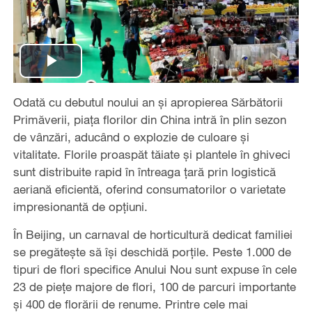
Play
Odată cu debutul noului an și apropierea Sărbătorii
Video
Primăverii, piața florilor din China intră în plin sezon
de vânzări, aducând o explozie de culoare și
vitalitate. Florile proaspăt tăiate și plantele în ghiveci
sunt distribuite rapid în întreaga țară prin logistică
aeriană eficientă, oferind consumatorilor o varietate
impresionantă de opțiuni.
În Beijing, un carnaval de horticultură dedicat familiei
se pregătește să își deschidă porțile. Peste 1.000 de
tipuri de flori specifice Anului Nou sunt expuse în cele
23 de piețe majore de flori, 100 de parcuri importante
și 400 de florării de renume. Printre cele mai