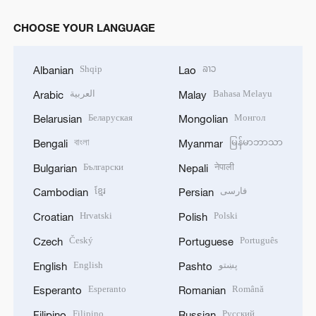
CHOOSE YOUR LANGUAGE
Shqip
ລາວ
Albanian
Lao
العربية
Bahasa Melayu
Arabic
Malay
Беларуская
Монгол
Belarusian
Mongolian
বাংলা
မြန်မာဘာသာ
Bengali
Myanmar
Български
नेपाली
Bulgarian
Nepali
ខ្មែរ
فارسی
Cambodian
Persian
Hrvatski
Polski
Croatian
Polish
Český
Português
Czech
Portuguese
English
پښتو
English
Pashto
Esperanto
Română
Esperanto
Romanian
Filipino
Русский
Filipino
Russian