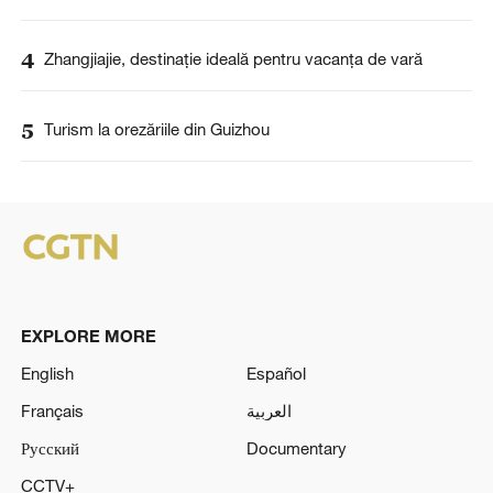
4
Zhangjiajie, destinație ideală pentru vacanța de vară
5
Turism la orezăriile din Guizhou
EXPLORE MORE
English
Español
Français
العربية
Русский
Documentary
CCTV+