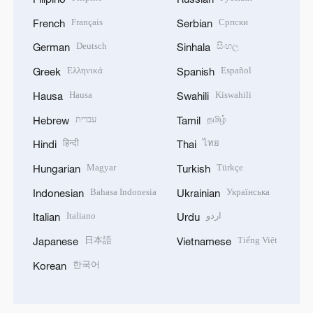
Français
Српски
French
Serbian
Deutsch
සිංහල
German
Sinhala
Ελληνικά
Español
Greek
Spanish
Hausa
Kiswahili
Hausa
Swahili
עברית
தமிழ்
Hebrew
Tamil
हिन्दी
ไทย
Hindi
Thai
Magyar
Türkçe
Hungarian
Turkish
Bahasa Indonesia
Українська
Indonesian
Ukrainian
Italiano
اردو
Italian
Urdu
日本語
Tiếng Việt
Japanese
Vietnamese
한국어
Korean