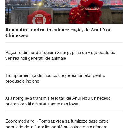
Roata din Londra, în culoare roșie, de Anul Nou
Chinezesc
Pășunile din nordul regiunii Xizang, pline de viață odată cu
venirea noii generații de animale
Trump amenință din nou cu creșterea tarifelor pentru
produsele indiene
Xi Jinping le-a transmis felicitări de Anul Nou Chinezesc
prietenilor săi din statul american Iowa
Economedia.ro -Romgaz vrea să furnizeze gaze către
populație de la 1 aprilie, odată cu ieșirea din plafonare