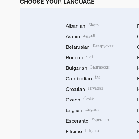
CHOOSE YOUR LANGUAGE
Albanian
Shqip
Arabic
العربية
Belarusian
Беларуская
Bengali
বাংলা
Bulgarian
Български
Cambodian
ខ្មែរ
Croatian
Hrvatski
Czech
Český
English
English
Esperanto
Esperanto
Filipino
Filipino