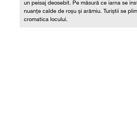
erde în
un peisaj deosebit. Pe măsură ce iarna se inst
ea și
nuanțe calde de roșu și arămiu. Turiștii se pli
cromatica locului.