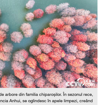
 arbore din familia chiparoșilor. În sezonul rece,
Me
incia Anhui, se oglindesc în apele limpezi, creând
mi