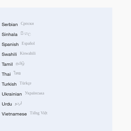
Serbian
Српски
Sinhala
සිංහල
Spanish
Español
Swahili
Kiswahili
Tamil
தமிழ்
Thai
ไทย
Turkish
Türkçe
Ukrainian
Українська
Urdu
اردو
Vietnamese
Tiếng Việt