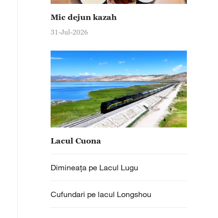
 peisaj deosebit. Pe măsură ce iarna se instalează, fru
anțe calde de roșu și arămiu. Turiștii se plimbă cu bărcil
Mic dejun kazah
omatica locului.
31-Jul-2026
Lacul Cuona
Dimineața pe Lacul Lugu
Cufundari pe lacul Longshou