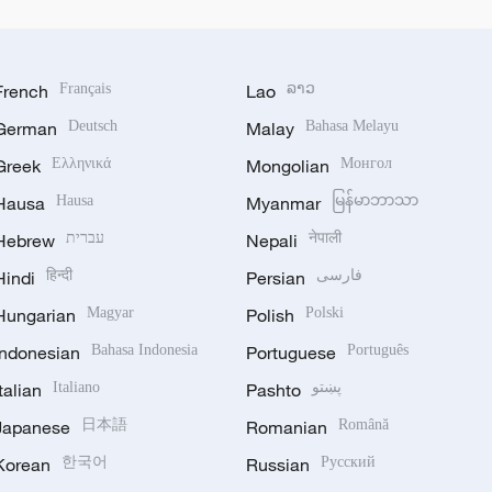
French
Français
Lao
ລາວ
German
Deutsch
Malay
Bahasa Melayu
Greek
Ελληνικά
Mongolian
Монгол
Hausa
Hausa
Myanmar
မြန်မာဘာသာ
Hebrew
עברית
Nepali
नेपाली
Hindi
हिन्दी
Persian
فارسی
Hungarian
Magyar
Polish
Polski
Indonesian
Bahasa Indonesia
Portuguese
Português
Italian
Italiano
Pashto
پښتو
Japanese
日本語
Romanian
Română
Korean
한국어
Russian
Русский