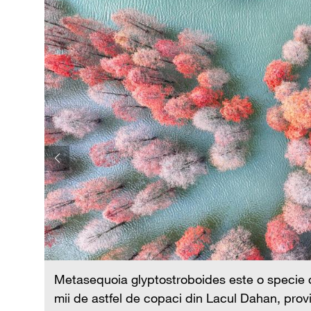
 rece,
Metasequoia glyptostroboides este o specie de
creând
mii de astfel de copaci din Lacul Dahan, prov