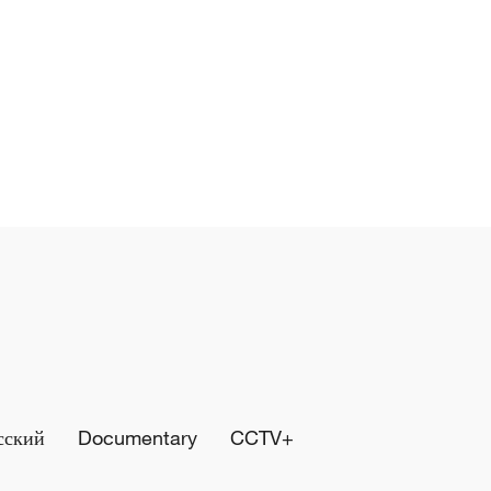
сский
Documentary
CCTV+