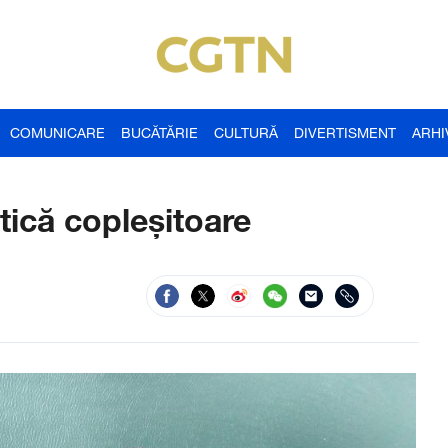
COMUNICARE
BUCĂTĂRIE
CULTURĂ
DIVERTISMENT
ARHI
tică copleșitoare