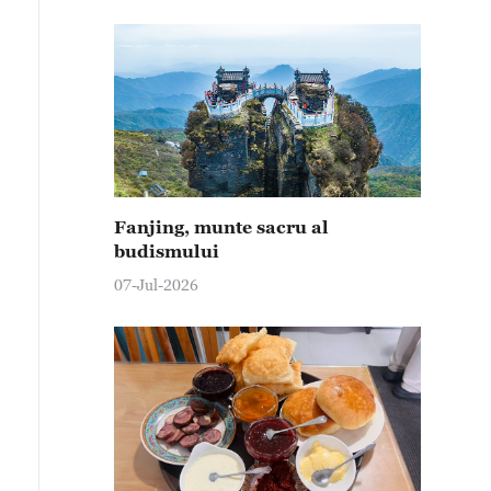
Fanjing, munte sacru al
budismului
07-Jul-2026
tasequoia glyptostroboides este o specie de arbore din 
i de astfel de copaci din Lacul Dahan, provincia Anhui,