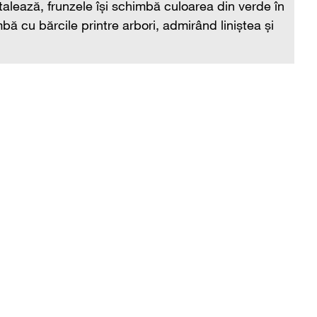
alează, frunzele își schimbă culoarea din verde în
un
mbă cu bărcile printre arbori, admirând liniștea și
nu
cr