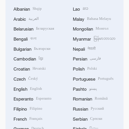
Shqip
ລາວ
Albanian
Lao
العربية
Bahasa Melayu
Arabic
Malay
Беларуская
Монгол
Belarusian
Mongolian
বাংলা
မြန်မာဘာသာ
Bengali
Myanmar
Български
नेपाली
Bulgarian
Nepali
ខ្មែរ
فارسی
Cambodian
Persian
Hrvatski
Polski
Croatian
Polish
Český
Português
Czech
Portuguese
English
پښتو
English
Pashto
Esperanto
Română
Esperanto
Romanian
Filipino
Русский
Filipino
Russian
Français
Српски
French
Serbian
Deutsch
සිංහල
German
Sinhala