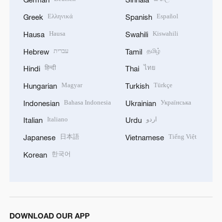
Ελληνικά
Español
Greek
Spanish
Hausa
Kiswahili
Hausa
Swahili
עברית
தமிழ்
Hebrew
Tamil
हिन्दी
ไทย
Hindi
Thai
Magyar
Türkçe
Hungarian
Turkish
Bahasa Indonesia
Українська
Indonesian
Ukrainian
Italiano
اردو
Italian
Urdu
日本語
Tiếng Việt
Japanese
Vietnamese
한국어
Korean
DOWNLOAD OUR APP