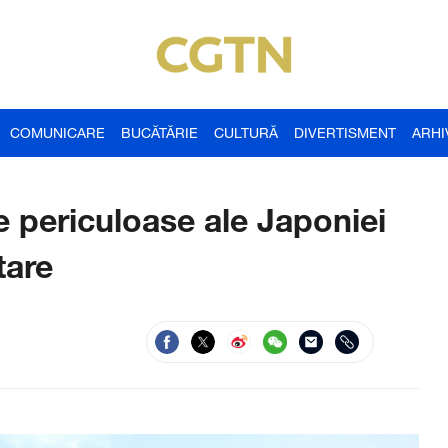
COMUNICARE
BUCĂTĂRIE
CULTURĂ
DIVERTISMENT
ARHI
 periculoase ale Japoniei
tare