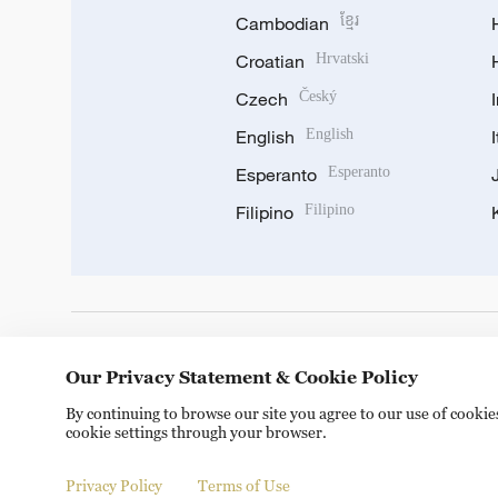
Cambodian
ខ្មែរ
Croatian
Hrvatski
Czech
Český
English
English
Esperanto
Esperanto
Filipino
Filipino
DOWNLOAD OUR APP
Our Privacy Statement & Cookie Policy
By continuing to browse our site you agree to our use of cooki
cookie settings through your browser.
Privacy Policy
Terms of Use
© China Radio International.CRI. All Rights Reserved. 16A S