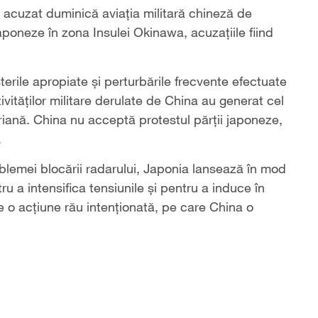
 a acuzat duminică aviația militară chineză de
poneze în zona Insulei Okinawa, acuzațiile fiind
șterile apropiate și perturbările frecvente efectuate
ităților militare derulate de China au generat cel
riană. China nu acceptă protestul părții japoneze,
.
oblemei blocării radarului, Japonia lansează în mod
ru a intensifica tensiunile și pentru a induce în
 o acțiune rău intenționată, pe care China o