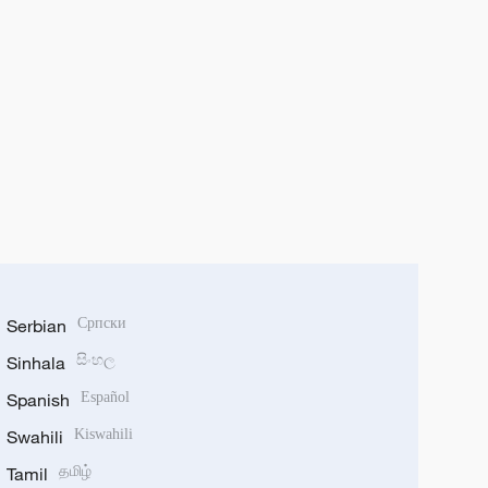
Serbian
Српски
Sinhala
සිංහල
Spanish
Español
Swahili
Kiswahili
Tamil
தமிழ்