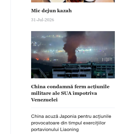
Mic dejun kazah
31-Jul-2026
China condamnă ferm acțiunile
militare ale SUA împotriva
Venezuelei
China acuză Japonia pentru acțiunile
provocatoare din timpul exercițiilor
portavionului Liaoning