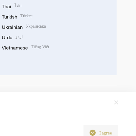
Thai
ไทย
Turkish
Türkçe
Ukrainian
Українська
Urdu
اردو
Vietnamese
Tiếng Việt
I agree