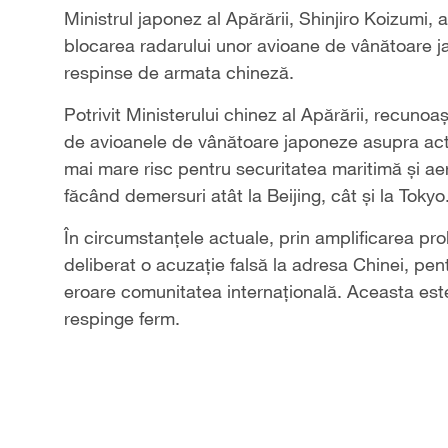
Ministrul japonez al Apărării, Shinjiro Koizumi,
blocarea radarului unor avioane de vânătoare ja
respinse de armata chineză.
Potrivit Ministerului chinez al Apărării, recunoa
de avioanele de vânătoare japoneze asupra activ
mai mare risc pentru securitatea maritimă și ae
făcând demersuri atât la Beijing, cât și la Tokyo
În circumstanțele actuale, prin amplificarea pr
deliberat o acuzație falsă la adresa Chinei, pent
eroare comunitatea internațională. Aceasta este
respinge ferm.