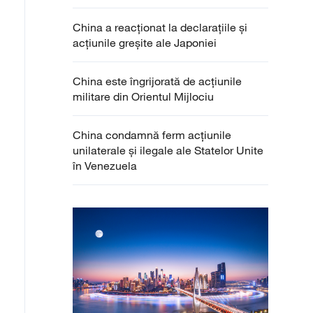
China a reacționat la declarațiile și
acțiunile greșite ale Japoniei
China este îngrijorată de acțiunile
militare din Orientul Mijlociu
China condamnă ferm acțiunile
unilaterale și ilegale ale Statelor Unite
în Venezuela