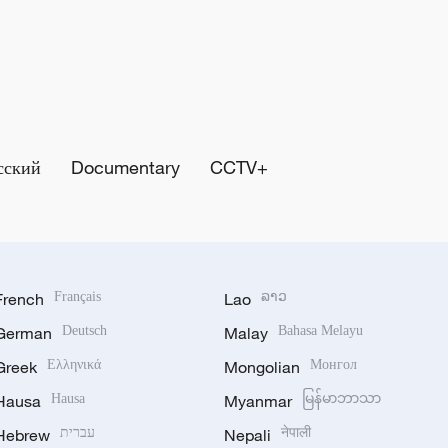
сский
Documentary
CCTV+
French
Français
Lao
ລາວ
German
Deutsch
Malay
Bahasa Melayu
Greek
Ελληνικά
Mongolian
Монгол
Hausa
Hausa
Myanmar
မြန်မာဘာသာ
Hebrew
עברית
Nepali
नेपाली