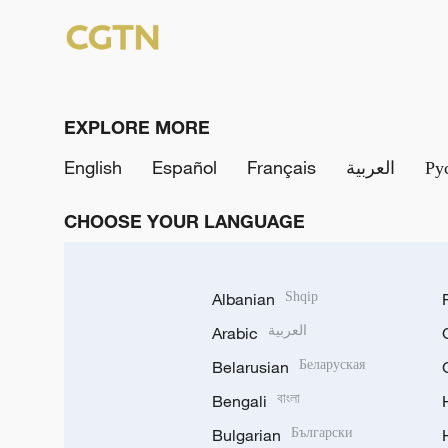
EXPLORE MORE
English
Español
Français
العربية
Ру
CHOOSE YOUR LANGUAGE
Albanian
Shqip
Arabic
العربية
Belarusian
Беларуская
Bengali
বাংলা
Bulgarian
Български