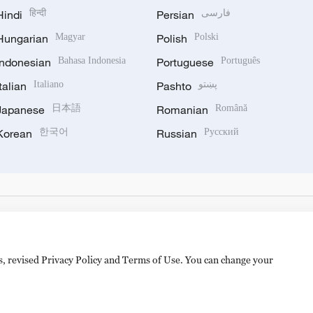
Hindi
हिन्दी
Persian
فارسی
Hungarian
Magyar
Polish
Polski
Indonesian
Bahasa Indonesia
Portuguese
Português
Italian
Italiano
Pashto
پښتو
Japanese
日本語
Romanian
Română
Korean
한국어
Russian
Русский
es, revised Privacy Policy and Terms of Use. You can change your
hijingshan Road, Beijing, China. 100040