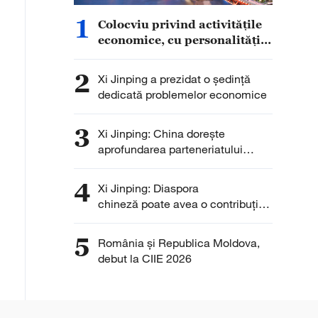
1
Colocviu privind activitățile
economice, cu personalități
din afara PCC
2
Xi Jinping a prezidat o ședință
dedicată problemelor economice
3
Xi Jinping: China dorește
aprofundarea parteneriatului
strategic cu Slovacia
4
Xi Jinping: Diaspora
chineză poate avea o contribuție
și mai importantă la
relansarea Chinei
5
România și Republica Moldova,
debut la CIIE 2026