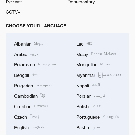
Русский
Documentary
CCTV+
CHOOSE YOUR LANGUAGE
Shqip
ລາວ
Albanian
Lao
العربية
Bahasa Melayu
Arabic
Malay
Беларуская
Монгол
Belarusian
Mongolian
বাংলা
မြန်မာဘာသာ
Bengali
Myanmar
Български
नेपाली
Bulgarian
Nepali
ខ្មែរ
فارسی
Cambodian
Persian
Hrvatski
Polski
Croatian
Polish
Český
Português
Czech
Portuguese
English
پښتو
English
Pashto