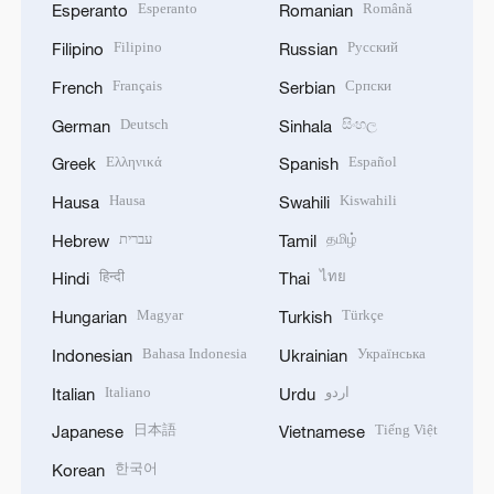
Esperanto
Română
Esperanto
Romanian
Filipino
Русский
Filipino
Russian
Français
Српски
French
Serbian
Deutsch
සිංහල
German
Sinhala
Ελληνικά
Español
Greek
Spanish
Hausa
Kiswahili
Hausa
Swahili
עברית
தமிழ்
Hebrew
Tamil
हिन्दी
ไทย
Hindi
Thai
Magyar
Türkçe
Hungarian
Turkish
Bahasa Indonesia
Українська
Indonesian
Ukrainian
Italiano
اردو
Italian
Urdu
日本語
Tiếng Việt
Japanese
Vietnamese
한국어
Korean