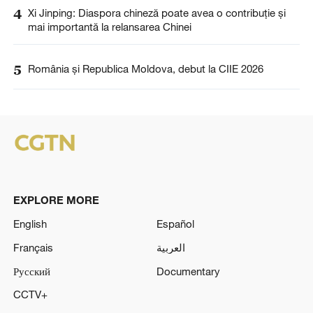
4
Xi Jinping: Diaspora chineză poate avea o contribuție și
mai importantă la relansarea Chinei
5
România și Republica Moldova, debut la CIIE 2026
EXPLORE MORE
English
Español
Français
العربية
Русский
Documentary
CCTV+