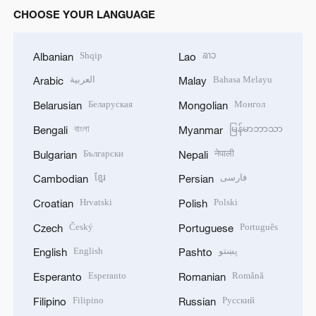
CHOOSE YOUR LANGUAGE
Shqip
ລາວ
Albanian
Lao
العربية
Bahasa Melayu
Arabic
Malay
Беларуская
Монгол
Belarusian
Mongolian
বাংলা
မြန်မာဘာသာ
Bengali
Myanmar
Български
नेपाली
Bulgarian
Nepali
ខ្មែរ
فارسی
Cambodian
Persian
Hrvatski
Polski
Croatian
Polish
Český
Português
Czech
Portuguese
English
پښتو
English
Pashto
Esperanto
Română
Esperanto
Romanian
Filipino
Русский
Filipino
Russian