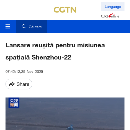
Language
Căutare
Lansare reușită pentru misiunea
spațială Shenzhou-22
07:42:12,25-Nov-2025
Share