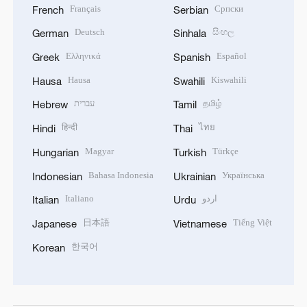
Français
Српски
French
Serbian
Deutsch
සිංහල
German
Sinhala
Ελληνικά
Español
Greek
Spanish
Hausa
Kiswahili
Hausa
Swahili
עברית
தமிழ்
Hebrew
Tamil
हिन्दी
ไทย
Hindi
Thai
Magyar
Türkçe
Hungarian
Turkish
Bahasa Indonesia
Українська
Indonesian
Ukrainian
Italiano
اردو
Italian
Urdu
日本語
Tiếng Việt
Japanese
Vietnamese
한국어
Korean