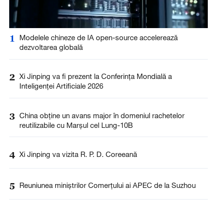
1
Modelele chineze de IA open-source accelerează
dezvoltarea globală
2
Xi Jinping va fi prezent la Conferința Mondială a
Inteligenței Artificiale 2026
3
China obține un avans major în domeniul rachetelor
reutilizabile cu Marșul cel Lung-10B
4
Xi Jinping va vizita R. P. D. Coreeană
5
Reuniunea miniștrilor Comerțului ai APEC de la Suzhou