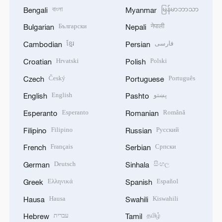
বাংলা
မြန်မာဘာသာ
Bengali
Myanmar
Български
नेपाली
Bulgarian
Nepali
ខ្មែរ
فارسی
Cambodian
Persian
Hrvatski
Polski
Croatian
Polish
Český
Português
Czech
Portuguese
English
پښتو
English
Pashto
Esperanto
Română
Esperanto
Romanian
Filipino
Русский
Filipino
Russian
Français
Српски
French
Serbian
Deutsch
සිංහල
German
Sinhala
Ελληνικά
Español
Greek
Spanish
Hausa
Kiswahili
Hausa
Swahili
עברית
தமிழ்
Hebrew
Tamil