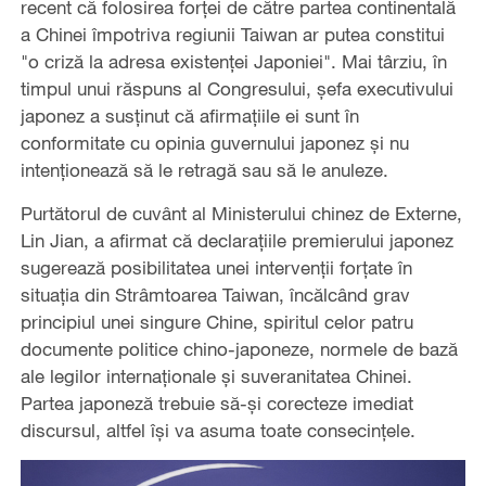
recent că folosirea forței de către partea continentală
a Chinei împotriva regiunii Taiwan ar putea constitui
"o criză la adresa existenței Japoniei". Mai târziu, în
timpul unui răspuns al Congresului, șefa executivului
japonez a susținut că afirmațiile ei sunt în
conformitate cu opinia guvernului japonez și nu
intenționează să le retragă sau să le anuleze.
Purtătorul de cuvânt al Ministerului chinez de Externe,
Lin Jian, a afirmat că declarațiile premierului japonez
sugerează posibilitatea unei intervenții forțate în
situația din Strâmtoarea Taiwan, încălcând grav
principiul unei singure Chine, spiritul celor patru
documente politice chino-japoneze, normele de bază
ale legilor internaționale și suveranitatea Chinei.
Partea japoneză trebuie să-și corecteze imediat
discursul, altfel își va asuma toate consecinţele.