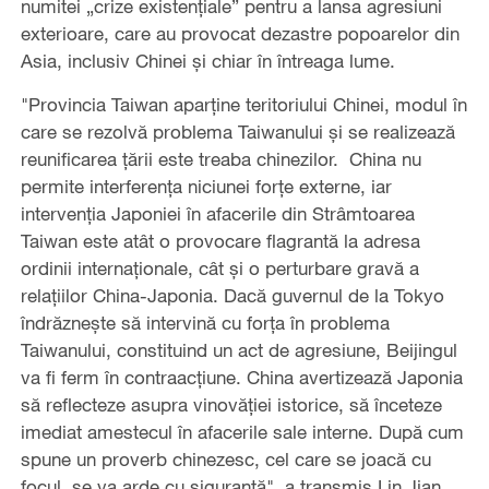
numitei „crize existenţiale” pentru a lansa agresiuni
exterioare, care au provocat dezastre popoarelor din
Asia, inclusiv Chinei şi chiar în întreaga lume.
"Provincia Taiwan aparține teritoriului Chinei, modul în
care se rezolvă problema Taiwanului și se realizează
reunificarea țării este treaba chinezilor. China nu
permite interferența niciunei forțe externe, iar
intervenția Japoniei în afacerile din Strâmtoarea
Taiwan este atât o provocare flagrantă la adresa
ordinii internaționale, cât și o perturbare gravă a
relațiilor China-Japonia. Dacă guvernul de la Tokyo
îndrăznește să intervină cu forța în problema
Taiwanului, constituind un act de agresiune, Beijingul
va fi ferm în contraacțiune. China avertizează Japonia
să reflecteze asupra vinovăției istorice, să înceteze
imediat amestecul în afacerile sale interne. După cum
spune un proverb chinezesc, cel care se joacă cu
focul, se va arde cu siguranță", a transmis Lin Jian.