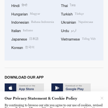
हिन्दी
ไทย
Hindi
Thai
Magyar
Türkçe
Hungarian
Turkish
Bahasa Indonesia
Українська
Indonesian
Ukrainian
Italiano
اردو
Italian
Urdu
日本語
Tiếng Việt
Japanese
Vietnamese
한국어
Korean
DOWNLOAD OUR APP
Our Privacy Statement & Cookie Policy
By continuing to browse our site you agree to our use of cookies, revised