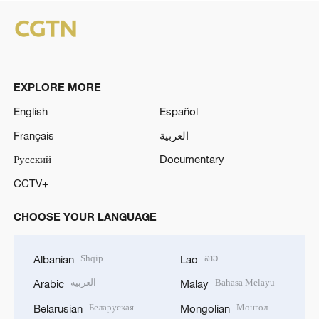
EXPLORE MORE
English
Español
Français
العربية
Русский
Documentary
CCTV+
CHOOSE YOUR LANGUAGE
Shqip
ລາວ
Albanian
Lao
العربية
Bahasa Melayu
Arabic
Malay
Беларуская
Монгол
Belarusian
Mongolian