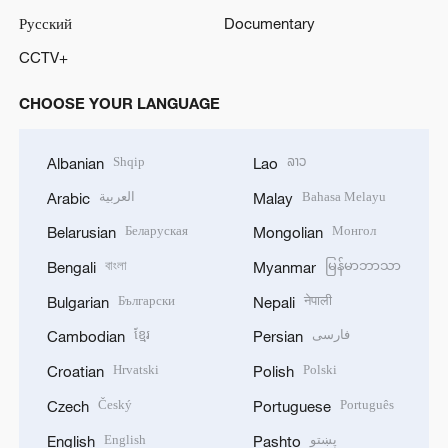
Русский
Documentary
CCTV+
CHOOSE YOUR LANGUAGE
Shqip
ລາວ
Albanian
Lao
العربية
Bahasa Melayu
Arabic
Malay
Беларуская
Монгол
Belarusian
Mongolian
বাংলা
မြန်မာဘာသာ
Bengali
Myanmar
Български
नेपाली
Bulgarian
Nepali
ខ្មែរ
فارسی
Cambodian
Persian
Hrvatski
Polski
Croatian
Polish
Český
Português
Czech
Portuguese
English
پښتو
English
Pashto