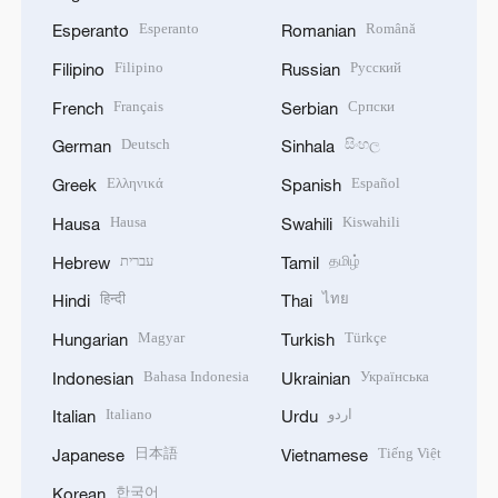
Esperanto
Română
Esperanto
Romanian
Filipino
Русский
Filipino
Russian
Français
Српски
French
Serbian
Deutsch
සිංහල
German
Sinhala
Ελληνικά
Español
Greek
Spanish
Hausa
Kiswahili
Hausa
Swahili
עברית
தமிழ்
Hebrew
Tamil
हिन्दी
ไทย
Hindi
Thai
Magyar
Türkçe
Hungarian
Turkish
Bahasa Indonesia
Українська
Indonesian
Ukrainian
Italiano
اردو
Italian
Urdu
日本語
Tiếng Việt
Japanese
Vietnamese
한국어
Korean