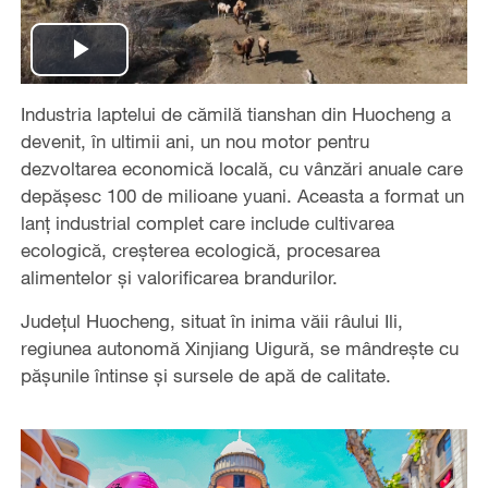
Play
Industria laptelui de cămilă tianshan din Huocheng a
Video
devenit, în ultimii ani, un nou motor pentru
dezvoltarea economică locală, cu vânzări anuale care
depășesc 100 de milioane yuani. Aceasta a format un
lanț industrial complet care include cultivarea
ecologică, creșterea ecologică, procesarea
alimentelor și valorificarea brandurilor.
Județul Huocheng, situat în inima văii râului Ili,
regiunea autonomă Xinjiang Uigură, se mândrește cu
pășunile întinse și sursele de apă de calitate.