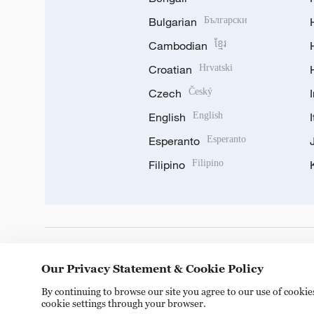
Bulgarian
Български
Cambodian
ខ្មែរ
Croatian
Hrvatski
Czech
Český
English
English
Esperanto
Esperanto
Filipino
Filipino
DOWNLOAD OUR APP
Our Privacy Statement & Cookie Policy
By continuing to browse our site you agree to our use of cooki
cookie settings through your browser.