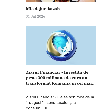
Mic dejun kazah
31-Jul-2026
Ziarul Financiar - Investiţii de
peste 300 milioane de euro au
transformat România în cel mai
mare exportator de espressoare
din Europa şi al doilea din lume
Ziarul Financiar - Ce se schimbă de la
1 august în zona taxelor şi a
consumului