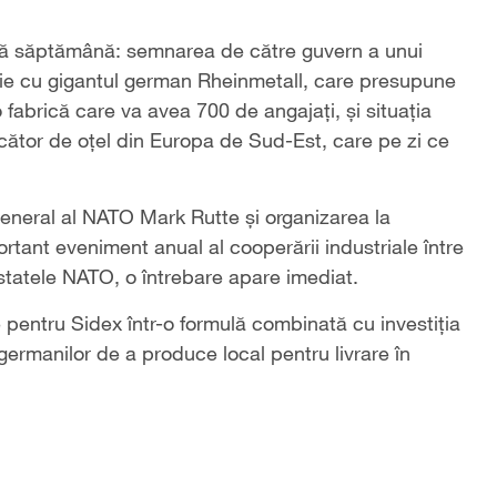
ă săptămână: semnarea de către guvern a unui
ţie cu gigantul german Rheinmetall, care presupune
 fabrică care va avea 700 de angajaţi, şi situaţia
ucător de oţel din Europa de Sud-Est, care pe zi ce
general al NATO Mark Rutte şi organizarea la
tant eveniment anual al cooperării industriale între
 statele NATO, o întrebare apare imediat.
e pentru Sidex într-o formulă combinată cu investiţia
 germanilor de a produce local pentru livrare în