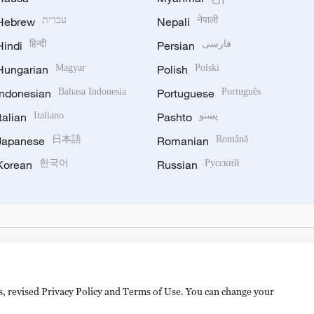
Hebrew
עברית
Nepali
नेपाली
Hindi
हिन्दी
Persian
فارسی
Hungarian
Magyar
Polish
Polski
Indonesian
Bahasa Indonesia
Portuguese
Português
Italian
Italiano
Pashto
پښتو
Japanese
日本語
Romanian
Română
Korean
한국어
Russian
Русский
es, revised Privacy Policy and Terms of Use. You can change your