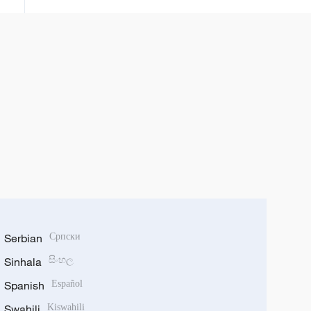
Serbian
Српски
Sinhala
සිංහල
Spanish
Español
Swahili
Kiswahili