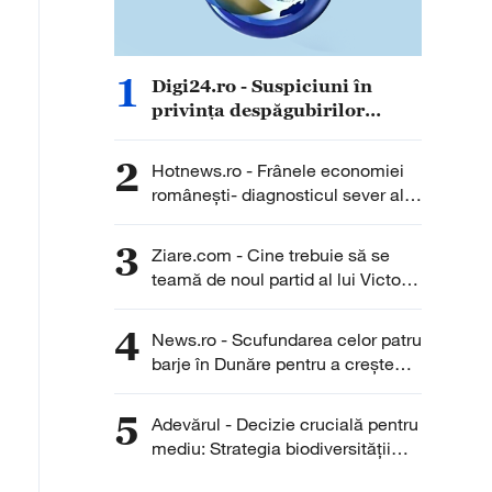
1
Digi24.ro - Suspiciuni în
privința despăgubirilor
pentru secetă. Primar prins și
cu daună totală, și cu
2
Hotnews.ro - Frânele economiei
producție mare recoltată
românești- diagnosticul sever al
Băncii Mondiale
3
Ziare.com - Cine trebuie să se
teamă de noul partid al lui Victor
Ponta. Rolul esențial jucat de
acesta la prezidențialele din 2025.
4
News.ro - Scufundarea celor patru
”Nicușor Dan îi este dator”
barje în Dunăre pentru a creşte
debitul apei spre Centrala de la
Cernavodă, amânată pentru joi
5
Adevărul - Decizie crucială pentru
mediu: Strategia biodiversității
revine pe masa Senatului