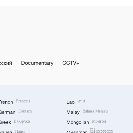
сский
Documentary
CCTV+
French
Français
Lao
ລາວ
German
Deutsch
Malay
Bahasa Melayu
Greek
Ελληνικά
Mongolian
Монгол
Hausa
Hausa
Myanmar
မြန်မာဘာသာ