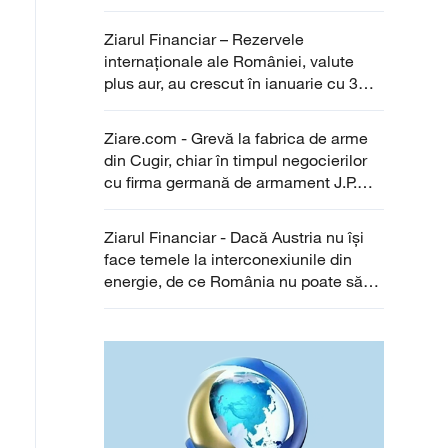
Ziarul Financiar – Rezervele
internaţionale ale României, valute
plus aur, au crescut în ianuarie cu 3
mld. euro faţă de decembrie 2025, la
80 mld. euro
Ziare.com - Grevă la fabrica de arme
din Cugir, chiar în timpul negocierilor
cu firma germană de armament J.P.
Sauer & Sohn GmbH. Ce își doresc
angajații
Ziarul Financiar - Dacă Austria nu îşi
face temele la interconexiunile din
energie, de ce România nu poate să-şi
facă propriul preţ la curent şi gaz?