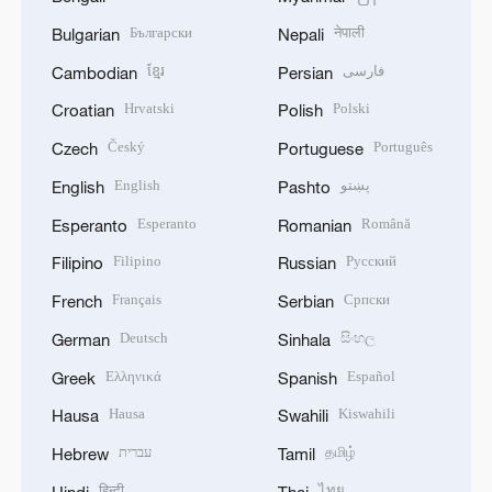
Български
नेपाली
Bulgarian
Nepali
ខ្មែរ
فارسی
Cambodian
Persian
Hrvatski
Polski
Croatian
Polish
Český
Português
Czech
Portuguese
English
پښتو
English
Pashto
Esperanto
Română
Esperanto
Romanian
Filipino
Русский
Filipino
Russian
Français
Српски
French
Serbian
Deutsch
සිංහල
German
Sinhala
Ελληνικά
Español
Greek
Spanish
Hausa
Kiswahili
Hausa
Swahili
עברית
தமிழ்
Hebrew
Tamil
हिन्दी
ไทย
Hindi
Thai