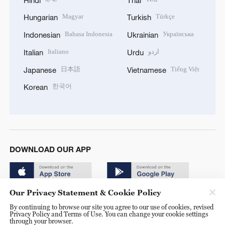
Magyar
Türkçe
Hungarian
Turkish
Bahasa Indonesia
Українська
Indonesian
Ukrainian
Italiano
اردو
Italian
Urdu
日本語
Tiếng Việt
Japanese
Vietnamese
한국어
Korean
DOWNLOAD OUR APP
Our Privacy Statement & Cookie Policy
By continuing to browse our site you agree to our use of cookies, revised
Privacy Policy and Terms of Use. You can change your cookie settings
through your browser.
© China Radio International.CRI. All Rights Reserved. 16A