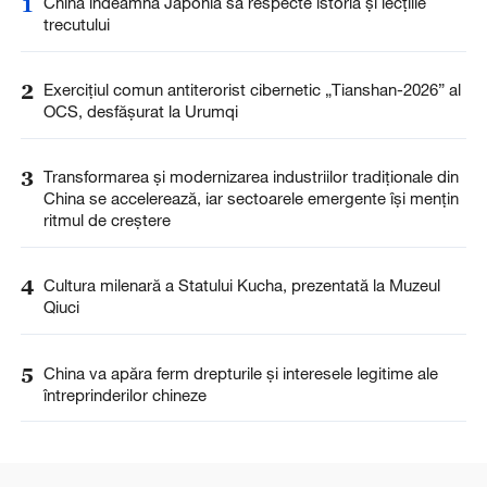
1
China îndeamnă Japonia să respecte istoria și lecțiile
trecutului
2
Exercițiul comun antiterorist cibernetic „Tianshan-2026” al
OCS, desfășurat la Urumqi
3
Transformarea și modernizarea industriilor tradiționale din
China se accelerează, iar sectoarele emergente își mențin
ritmul de creștere
4
Cultura milenară a Statului Kucha, prezentată la Muzeul
Qiuci
5
China va apăra ferm drepturile și interesele legitime ale
întreprinderilor chineze