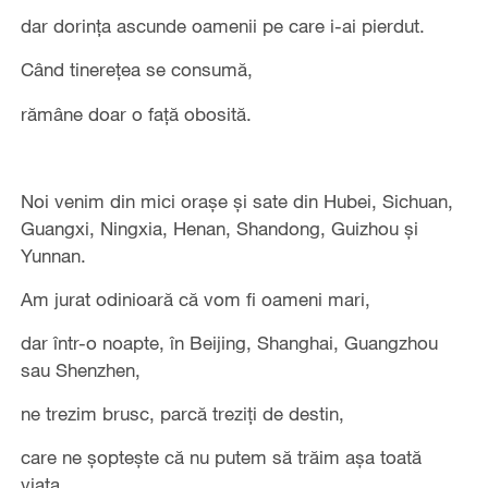
dar dorința ascunde oamenii pe care i-ai pierdut.
Când tinerețea se consumă,
rămâne doar o față obosită.
Noi venim din mici orașe și sate din Hubei, Sichuan,
Guangxi, Ningxia, Henan, Shandong, Guizhou și
Yunnan.
Am jurat odinioară că vom fi oameni mari,
dar într-o noapte, în Beijing, Shanghai, Guangzhou
sau Shenzhen,
ne trezim brusc, parcă treziți de destin,
care ne șoptește că nu putem să trăim așa toată
viața.