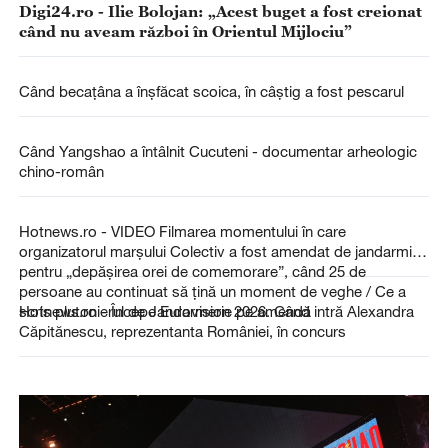
Digi24.ro - Ilie Bolojan: „Acest buget a fost creionat
când nu aveam război în Orientul Mijlociu”
Când becaţâna a înşfăcat scoica, în câştig a fost pescarul
Când Yangshao a întâlnit Cucuteni - documentar arheologic
chino-român
Hotnews.ro - VIDEO Filmarea momentului în care
organizatorul marșului Colectiv a fost amendat de jandarmi
pentru „depășirea orei de comemorare”, când 25 de
persoane au continuat să țină un moment de veghe / Ce a
scris plutonierul de Jandarmerie pe amendă
Hotnews.ro - Începe Eurovision 2026. Când intră Alexandra
Căpitănescu, reprezentanta României, în concurs