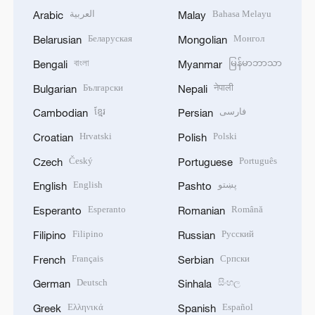
العربية
Bahasa Melayu
Arabic
Malay
Беларуская
Монгол
Belarusian
Mongolian
বাংলা
မြန်မာဘာသာ
Bengali
Myanmar
Български
नेपाली
Bulgarian
Nepali
ខ្មែរ
فارسی
Cambodian
Persian
Hrvatski
Polski
Croatian
Polish
Český
Português
Czech
Portuguese
English
پښتو
English
Pashto
Esperanto
Română
Esperanto
Romanian
Filipino
Русский
Filipino
Russian
Français
Српски
French
Serbian
Deutsch
සිංහල
German
Sinhala
Ελληνικά
Español
Greek
Spanish