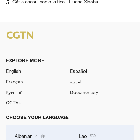
5
Cât e ceasul acolo la tine - Huang Xiaohu
EXPLORE MORE
English
Español
Français
العربية
Русский
Documentary
CCTV+
CHOOSE YOUR LANGUAGE
Shqip
ລາວ
Albanian
Lao