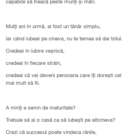
capabile să treacă peste munți și mări.
Mulți ani în urmă, ai fost un tânăr simplu,
iar când iubeai pe cineva, nu te temea să dai totul.
Credeai în iubire veșnică,
credeai în fiecare străin,
credeai că vei deveni persoana care îți dorești cel
mai mult să fii.
A minți e semn de maturitate?
Trebuie să ai o casă ca să iubești pe altcineva?
Crezi că succesul poate vindeca rănile,