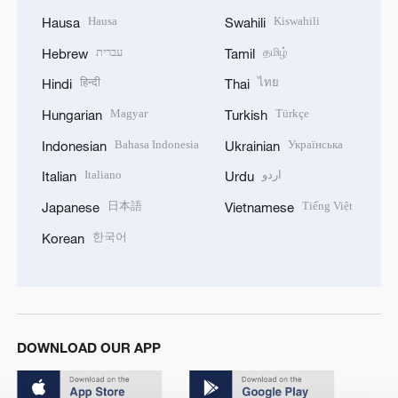
Hausa
Kiswahili
Hausa
Swahili
עברית
தமிழ்
Hebrew
Tamil
हिन्दी
ไทย
Hindi
Thai
Magyar
Türkçe
Hungarian
Turkish
Bahasa Indonesia
Українська
Indonesian
Ukrainian
Italiano
اردو
Italian
Urdu
日本語
Tiếng Việt
Japanese
Vietnamese
한국어
Korean
DOWNLOAD OUR APP