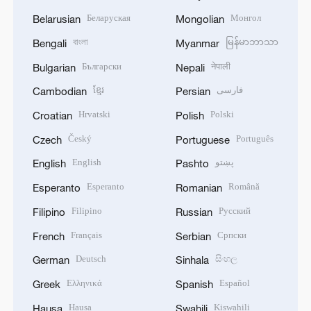
Беларуская
Монгол
Belarusian
Mongolian
বাংলা
မြန်မာဘာသာ
Bengali
Myanmar
Български
नेपाली
Bulgarian
Nepali
ខ្មែរ
فارسی
Cambodian
Persian
Hrvatski
Polski
Croatian
Polish
Český
Português
Czech
Portuguese
English
پښتو
English
Pashto
Esperanto
Română
Esperanto
Romanian
Filipino
Русский
Filipino
Russian
Français
Српски
French
Serbian
Deutsch
සිංහල
German
Sinhala
Ελληνικά
Español
Greek
Spanish
Hausa
Kiswahili
Hausa
Swahili