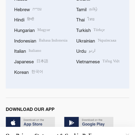
עברית
தமிழ்
Hebrew
Tamil
हिन्दी
ไทย
Hindi
Thai
Magyar
Türkçe
Hungarian
Turkish
Bahasa Indonesia
Українська
Indonesian
Ukrainian
Italiano
اردو
Italian
Urdu
日本語
Tiếng Việt
Japanese
Vietnamese
한국어
Korean
DOWNLOAD OUR APP