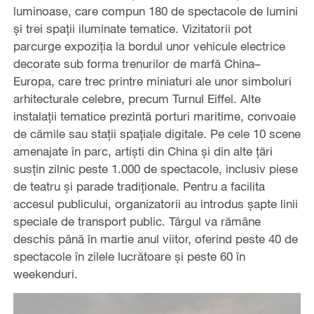
luminoase, care compun 180 de spectacole de lumini
și trei spații iluminate tematice. Vizitatorii pot
parcurge expoziția la bordul unor vehicule electrice
decorate sub forma trenurilor de marfă China–
Europa, care trec printre miniaturi ale unor simboluri
arhitecturale celebre, precum Turnul Eiffel. Alte
instalații tematice prezintă porturi maritime, convoaie
de cămile sau stații spațiale digitale. Pe cele 10 scene
amenajate în parc, artiști din China și din alte țări
susțin zilnic peste 1.000 de spectacole, inclusiv piese
de teatru și parade tradiționale. Pentru a facilita
accesul publicului, organizatorii au introdus șapte linii
speciale de transport public. Târgul va rămâne
deschis până în martie anul viitor, oferind peste 40 de
spectacole în zilele lucrătoare și peste 60 în
weekenduri.