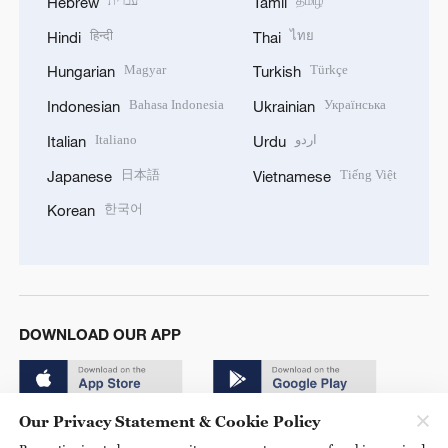
עברית
தமிழ்
Hebrew
Tamil
हिन्दी
ไทย
Hindi
Thai
Magyar
Türkçe
Hungarian
Turkish
Bahasa Indonesia
Українська
Indonesian
Ukrainian
Italiano
اردو
Italian
Urdu
日本語
Tiếng Việt
Japanese
Vietnamese
한국어
Korean
DOWNLOAD OUR APP
Our Privacy Statement & Cookie Policy