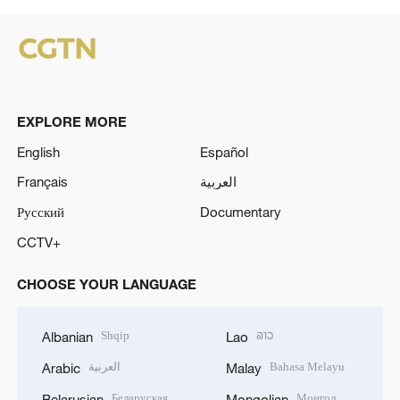
EXPLORE MORE
English
Español
Français
العربية
Русский
Documentary
CCTV+
CHOOSE YOUR LANGUAGE
Shqip
ລາວ
Albanian
Lao
العربية
Bahasa Melayu
Arabic
Malay
Беларуская
Монгол
Belarusian
Mongolian