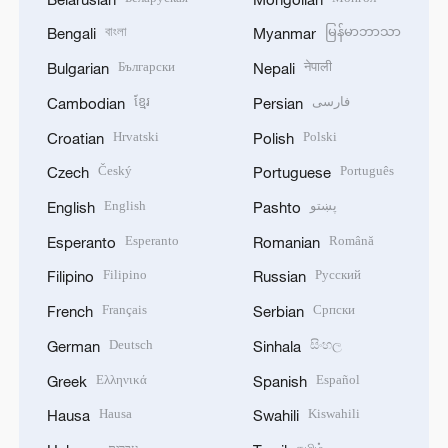
বাংলা
မြန်မာဘာသာ
Bengali
Myanmar
Български
नेपाली
Bulgarian
Nepali
ខ្មែរ
فارسی
Cambodian
Persian
Hrvatski
Polski
Croatian
Polish
Český
Português
Czech
Portuguese
English
پښتو
English
Pashto
Esperanto
Română
Esperanto
Romanian
Filipino
Русский
Filipino
Russian
Français
Српски
French
Serbian
Deutsch
සිංහල
German
Sinhala
Ελληνικά
Español
Greek
Spanish
Hausa
Kiswahili
Hausa
Swahili