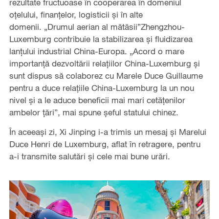
rezultate fructuoase în cooperarea în domeniul
oțelului, finanțelor, logisticii și în alte
domenii. „Drumul aerian al mătăsii”Zhengzhou-
Luxemburg contribuie la stabilizarea și fluidizarea
lanțului industrial China-Europa. „Acord o mare
importanță dezvoltării relațiilor China-Luxemburg și
sunt dispus să colaborez cu Marele Duce Guillaume
pentru a duce relațiile China-Luxemburg la un nou
nivel și a le aduce beneficii mai mari cetățenilor
ambelor țări”, mai spune șeful statului chinez.
În aceeași zi, Xi Jinping i-a trimis un mesaj și Marelui
Duce Henri de Luxemburg, aflat în retragere, pentru
a-i transmite salutări și cele mai bune urări.