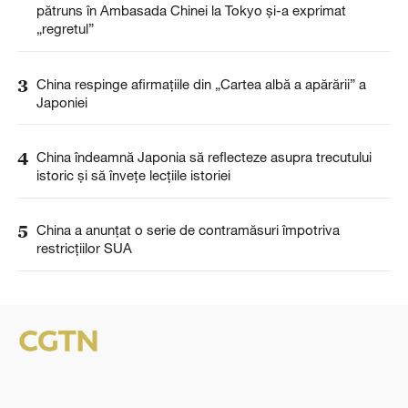
pătruns în Ambasada Chinei la Tokyo și-a exprimat
„regretul”
3
China respinge afirmațiile din „Cartea albă a apărării” a
Japoniei
4
China îndeamnă Japonia să reflecteze asupra trecutului
istoric și să învețe lecțiile istoriei
5
China a anunţat o serie de contramăsuri împotriva
restricţiilor SUA