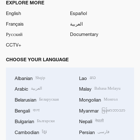
EXPLORE MORE
English
Español
Français
العربية
Русский
Documentary
CCTV+
CHOOSE YOUR LANGUAGE
Shqip
ລາວ
Albanian
Lao
العربية
Bahasa Melayu
Arabic
Malay
Беларуская
Монгол
Belarusian
Mongolian
বাংলা
မြန်မာဘာသာ
Bengali
Myanmar
Български
नेपाली
Bulgarian
Nepali
ខ្មែរ
فارسی
Cambodian
Persian