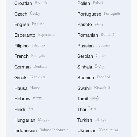
Hrvatski
Polski
Croatian
Polish
Český
Português
Czech
Portuguese
English
پښتو
English
Pashto
Esperanto
Română
Esperanto
Romanian
Filipino
Русский
Filipino
Russian
Français
Српски
French
Serbian
Deutsch
සිංහල
German
Sinhala
Ελληνικά
Español
Greek
Spanish
Hausa
Kiswahili
Hausa
Swahili
עברית
தமிழ்
Hebrew
Tamil
हिन्दी
ไทย
Hindi
Thai
Magyar
Türkçe
Hungarian
Turkish
Bahasa Indonesia
Українська
Indonesian
Ukrainian