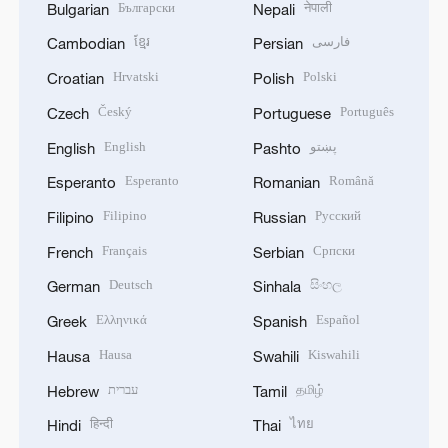
Български
नेपाली
Bulgarian
Nepali
ខ្មែរ
فارسی
Cambodian
Persian
Hrvatski
Polski
Croatian
Polish
Český
Português
Czech
Portuguese
English
پښتو
English
Pashto
Esperanto
Română
Esperanto
Romanian
Filipino
Русский
Filipino
Russian
Français
Српски
French
Serbian
Deutsch
සිංහල
German
Sinhala
Ελληνικά
Español
Greek
Spanish
Hausa
Kiswahili
Hausa
Swahili
עברית
தமிழ்
Hebrew
Tamil
हिन्दी
ไทย
Hindi
Thai