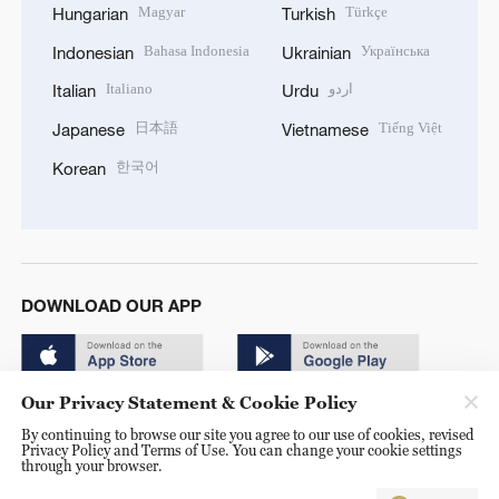
Magyar
Türkçe
Hungarian
Turkish
Bahasa Indonesia
Українська
Indonesian
Ukrainian
Italiano
اردو
Italian
Urdu
日本語
Tiếng Việt
Japanese
Vietnamese
한국어
Korean
DOWNLOAD OUR APP
Our Privacy Statement & Cookie Policy
By continuing to browse our site you agree to our use of cookies, revised
Privacy Policy and Terms of Use. You can change your cookie settings
through your browser.
© China Radio International.CRI. All Rights Reserved. 16A
Shijingshan Road, Beijing, China. 100040