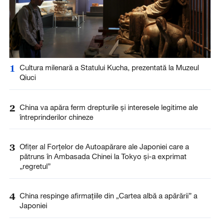
1
Cultura milenară a Statului Kucha, prezentată la Muzeul
Qiuci
2
China va apăra ferm drepturile și interesele legitime ale
întreprinderilor chineze
3
Ofițer al Forțelor de Autoapărare ale Japoniei care a
pătruns în Ambasada Chinei la Tokyo și-a exprimat
„regretul”
4
China respinge afirmațiile din „Cartea albă a apărării” a
Japoniei