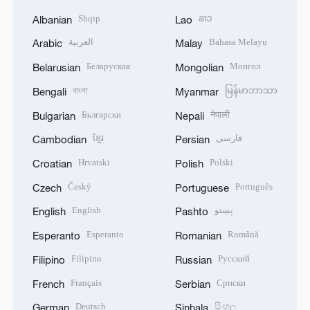
Shqip
ລາວ
Albanian
Lao
العربية
Bahasa Melayu
Arabic
Malay
Беларуская
Монгол
Belarusian
Mongolian
বাংলা
မြန်မာဘာသာ
Bengali
Myanmar
Български
नेपाली
Bulgarian
Nepali
ខ្មែរ
فارسی
Cambodian
Persian
Hrvatski
Polski
Croatian
Polish
Český
Português
Czech
Portuguese
English
پښتو
English
Pashto
Esperanto
Română
Esperanto
Romanian
Filipino
Русский
Filipino
Russian
Français
Српски
French
Serbian
Deutsch
සිංහල
German
Sinhala