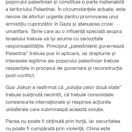
poporului palestinian și constituie o parte inalienabilă
a teritoriului Palestinei. În circumstanțele actuale, este
nevoie de eforturi urgente pentru promovarea unui
armistițiu cuprinzător în Gaza și atenuarea crizei
umanitare. Țările care au o influență specială asupra
Israelului trebuie să își asume cu seriozitate
responsabilitățile. Principiul „palestinienii guvernează
Palestina” trebuie pus în aplicare, iar drepturile și
interesele legitime ale poporului palestinian trebuie
respectate în procesul de guvernare și reconstrucție
post-conflict.
Guo Jiakun a reafirmat că „soluția celor două state”
trebuie susținută neclintit, că trebuie consolidate
consensurile internaționale și respinse acțiunile
unilaterale care subminează această soluție.
Pacea nu poate fi obținută prin forță, iar securitatea
nu poate fi cumpărată prin violență. China este