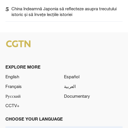
5
China îndeamnă Japonia să reflecteze asupra trecutului
istoric și să învețe lecțiile istoriei
EXPLORE MORE
English
Español
Français
العربية
Русский
Documentary
CCTV+
CHOOSE YOUR LANGUAGE