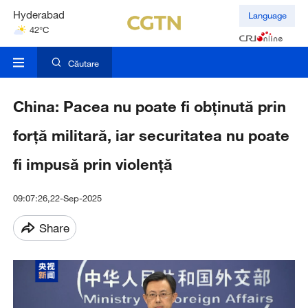
Hyderabad
Language
42°C
Mumbai
31°C
Căutare
China: Pacea nu poate fi obținută prin
forță militară, iar securitatea nu poate
fi impusă prin violență
09:07:26,22-Sep-2025
Share