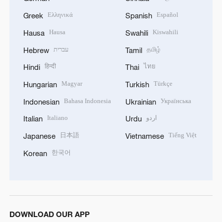
Ελληνικά
Español
Greek
Spanish
Hausa
Kiswahili
Hausa
Swahili
עברית
தமிழ்
Hebrew
Tamil
हिन्दी
ไทย
Hindi
Thai
Magyar
Türkçe
Hungarian
Turkish
Bahasa Indonesia
Українська
Indonesian
Ukrainian
Italiano
اردو
Italian
Urdu
日本語
Tiếng Việt
Japanese
Vietnamese
한국어
Korean
DOWNLOAD OUR APP