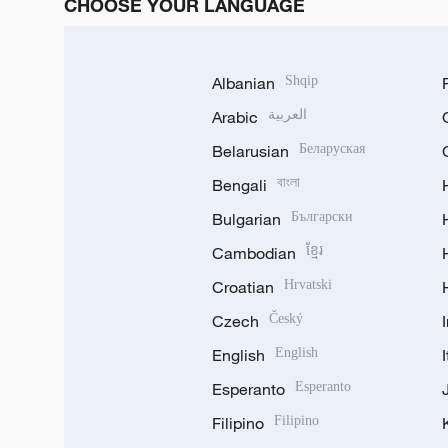
CHOOSE YOUR LANGUAGE
Albanian
Shqip
Arabic
العربية
Belarusian
Беларуская
Bengali
বাংলা
Bulgarian
Български
Cambodian
ខ្មែរ
Croatian
Hrvatski
Czech
Český
English
English
Esperanto
Esperanto
Filipino
Filipino