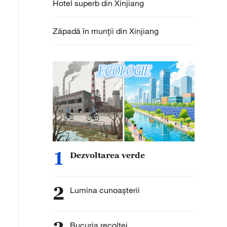
Hotel superb din Xinjiang
Zăpadă în munții din Xinjiang
meni nu pleacă din Xinjiang cu mâna goală, deoarece pr
nt impresionante. Fie că este vorba de bijuterii rafinat
culețe realizate manual, toate prezintă atmosfera locală
răgând nenumărați vizitatori.
1
Dezvoltarea verde
2
Lumina cunoașterii
Bucuria recoltei