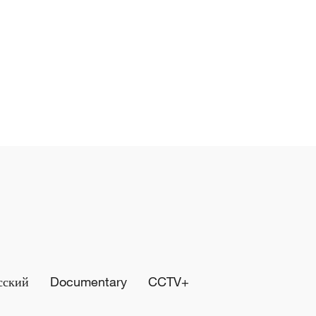
сский
Documentary
CCTV+