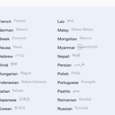
French
Français
Lao
ລາວ
German
Deutsch
Malay
Bahasa Melayu
Greek
Ελληνικά
Mongolian
Монгол
Hausa
Hausa
Myanmar
မြန်မာဘာသာ
Hebrew
עברית
Nepali
नेपाली
Hindi
हिन्दी
Persian
فارسی
Hungarian
Magyar
Polish
Polski
Indonesian
Bahasa Indonesia
Portuguese
Português
Italian
Italiano
Pashto
پښتو
Japanese
日本語
Romanian
Română
Korean
한국어
Russian
Русский