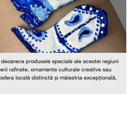
Ni
su
să
at
 deoarece produsele speciale ale acestei regiuni
erii rafinate, ornamente culturale creative sau
sfera locală distinctă și măiestria excepțională,