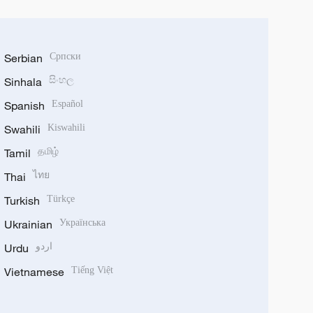
Serbian
Српски
Sinhala
සිංහල
Spanish
Español
Swahili
Kiswahili
Tamil
தமிழ்
Thai
ไทย
Turkish
Türkçe
Ukrainian
Українська
Urdu
اردو
Vietnamese
Tiếng Việt