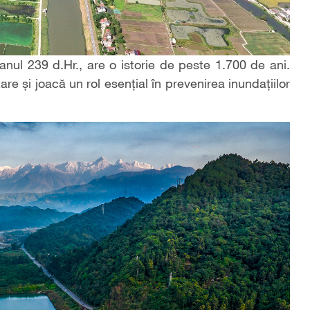
 anul 239 d.Hr., are o istorie de peste 1.700 de ani.
re și joacă un rol esențial în prevenirea inundațiilor