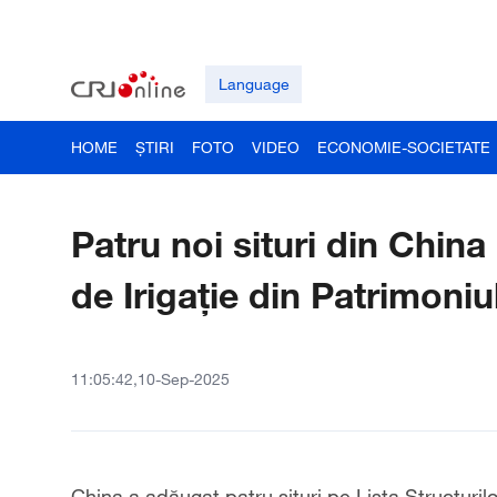
Language
HOME
ȘTIRI
FOTO
VIDEO
ECONOMIE-SOCIETATE
Patru noi situri din China 
de Irigație din Patrimoni
11:05:42,10-Sep-2025
China a adăugat patru situri pe Lista Structuril