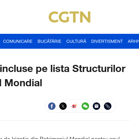
COMUNICARE
BUCĂTĂRIE
CULTURĂ
DIVERTISMENT
ARHI
incluse pe lista Structurilor
ul Mondial
or de Irigație din Patrimoniul Mondial pentru anul