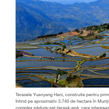
Terasele Yuanyang Hani, construite pentru prim
întind pe aproximativ 3.740 de hectare în Munți
complex pădure-sat-terasă-apă, care integrează