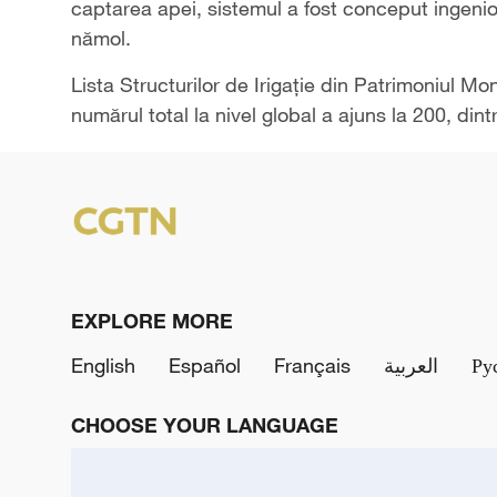
captarea apei, sistemul a fost conceput ingenio
nămol.
Lista Structurilor de Irigație din Patrimoniul Mon
numărul total la nivel global a ajuns la 200, di
EXPLORE MORE
English
Español
Français
العربية
Ру
CHOOSE YOUR LANGUAGE