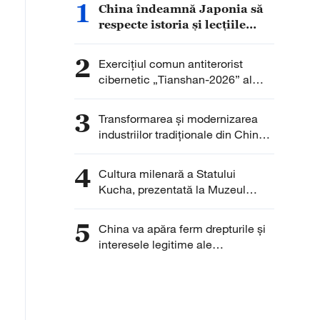
1
China îndeamnă Japonia să
respecte istoria și lecțiile
trecutului
2
Exercițiul comun antiterorist
cibernetic „Tianshan-2026” al
OCS, desfășurat la Urumqi
3
Transformarea și modernizarea
industriilor tradiționale din China
se accelerează, iar sectoarele
emergente își mențin ritmul de
4
Cultura milenară a Statului
creștere
Kucha, prezentată la Muzeul
Qiuci
5
China va apăra ferm drepturile și
interesele legitime ale
întreprinderilor chineze