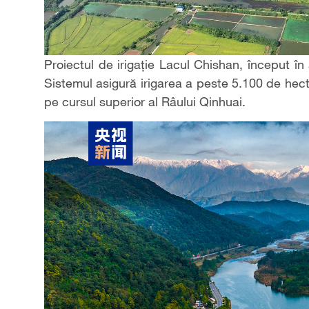
Proiectul de irigație Lacul Chishan, început în
Sistemul asigură irigarea a peste 5.100 de hecta
pe cursul superior al Râului Qinhuai.