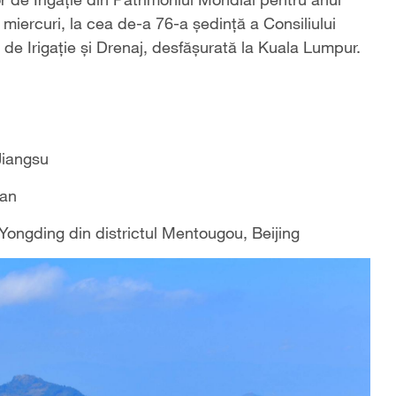
t miercuri, la cea de-a 76-a ședință a Consiliului
e de Irigație și Drenaj, desfășurată la Kuala Lumpur.
Jiangsu
uan
i Yongding din districtul Mentougou, Beijing