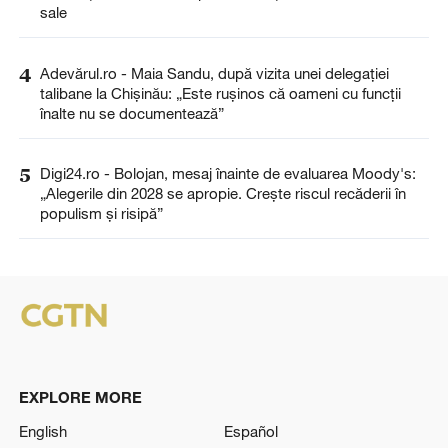
sale
4
Adevărul.ro - Maia Sandu, după vizita unei delegației
talibane la Chișinău: „Este rușinos că oameni cu funcții
înalte nu se documentează”
5
Digi24.ro - Bolojan, mesaj înainte de evaluarea Moody's:
„Alegerile din 2028 se apropie. Crește riscul recăderii în
populism și risipă”
EXPLORE MORE
English
Español