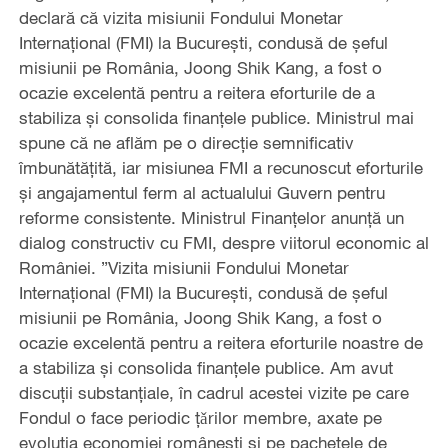
declară că vizita misiunii Fondului Monetar
Internaţional (FMI) la Bucureşti, condusă de şeful
misiunii pe România, Joong Shik Kang, a fost o
ocazie excelentă pentru a reitera eforturile de a
stabiliza şi consolida finanţele publice. Ministrul mai
spune că ne aflăm pe o direcţie semnificativ
îmbunătăţită, iar misiunea FMI a recunoscut eforturile
şi angajamentul ferm al actualului Guvern pentru
reforme consistente. Ministrul Finanţelor anunţă un
dialog constructiv cu FMI, despre viitorul economic al
României. ”Vizita misiunii Fondului Monetar
Internaţional (FMI) la Bucureşti, condusă de şeful
misiunii pe România, Joong Shik Kang, a fost o
ocazie excelentă pentru a reitera eforturile noastre de
a stabiliza şi consolida finanţele publice. Am avut
discuţii substanţiale, în cadrul acestei vizite pe care
Fondul o face periodic ţǎrilor membre, axate pe
evoluţia economiei româneşti şi pe pachetele de