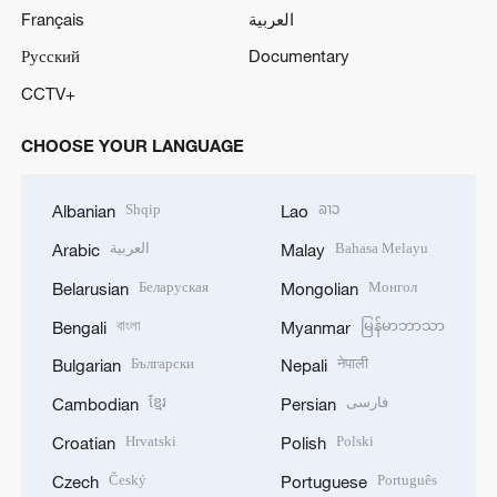
Français
العربية
Русский
Documentary
CCTV+
CHOOSE YOUR LANGUAGE
Shqip
ລາວ
Albanian
Lao
العربية
Bahasa Melayu
Arabic
Malay
Беларуская
Монгол
Belarusian
Mongolian
বাংলা
မြန်မာဘာသာ
Bengali
Myanmar
Български
नेपाली
Bulgarian
Nepali
ខ្មែរ
فارسی
Cambodian
Persian
Hrvatski
Polski
Croatian
Polish
Český
Português
Czech
Portuguese