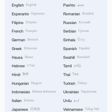
English
پښتو
English
Pashto
Esperanto
Română
Esperanto
Romanian
Filipino
Русский
Filipino
Russian
Français
Српски
French
Serbian
Deutsch
සිංහල
German
Sinhala
Ελληνικά
Español
Greek
Spanish
Hausa
Kiswahili
Hausa
Swahili
עברית
தமிழ்
Hebrew
Tamil
हिन्दी
ไทย
Hindi
Thai
Magyar
Türkçe
Hungarian
Turkish
Bahasa Indonesia
Українська
Indonesian
Ukrainian
Italiano
اردو
Italian
Urdu
日本語
Tiếng Việt
Japanese
Vietnamese